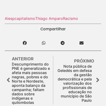
Alesp
capitalismo
Thiago Amparo
Racismo
Compartilhar
ANTERIOR
PRÓXIMO
Descumprimento do
Nota pública de
PNE é generalizado e
Geledés em defesa
afeta mais pessoas
da gestão
negras, pobres e do
democrática e pela
Norte e Nordeste,
valorização dos
aponta balanço da
profissionais de
campanha; faltam
educação no
dados sobre
município de São
indígenas e
Paulo
quilombolas