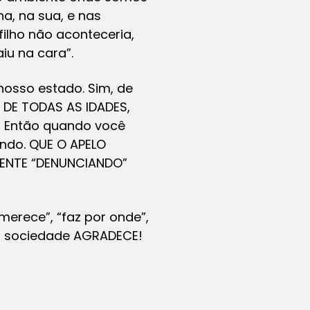
a, na sua, e nas
ilho não aconteceria,
iu na cara”.
osso estado. Sim, de
 DE TODAS AS IDADES,
O! Então quando você
indo. QUE O APELO
MENTE “DENUNCIANDO”
erece”, “faz por onde”,
e a sociedade AGRADECE!