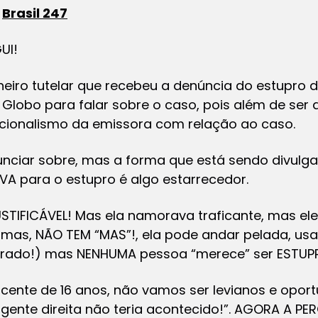
o
Brasil 247
UI!
lheiro tutelar que recebeu a denúncia do estupro 
Globo para falar sobre o caso, pois além de ser ant
cionalismo da emissora com relação ao caso.
nunciar sobre, mas a forma que está sendo divulg
VA para o estupro é algo estarrecedor.
STIFICÁVEL! Mas ela namorava traficante, mas el
as, NÃO TEM “MAS”!, ela pode andar pelada, usa
errado!) mas NENHUMA pessoa “merece” ser ESTUP
scente de 16 anos, não vamos ser levianos e opor
 gente direita não teria acontecido!”. AGORA A 