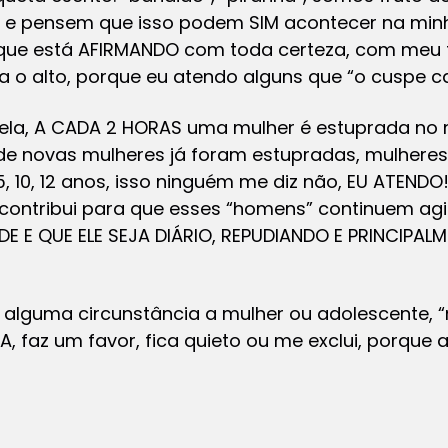
 e pensem que isso podem SIM acontecer na minh
 que está AFIRMANDO com toda certeza, com meu f
o alto, porque eu atendo alguns que “o cuspe ca
ela, A CADA 2 HORAS uma mulher é estuprada no n
e novas mulheres já foram estupradas, mulheres
, 10, 12 anos, isso ninguém me diz não, EU ATEND
 contribui para que esses “homens” continuem ag
 E QUE ELE SEJA DIÁRIO, REPUDIANDO E PRINCIPAL
alguma circunstância a mulher ou adolescente, “m
A, faz um favor, fica quieto ou me exclui, porqu