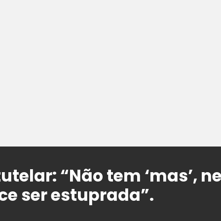
tutelar: “Não tem ‘mas’,
e ser estuprada”.