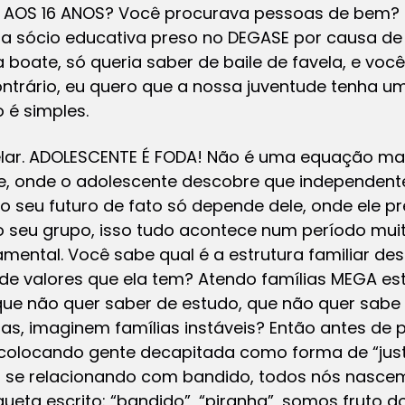
A AOS 16 ANOS? Você procurava pessoas de bem? 
 sócio educativa preso no DEGASE por causa de 
 boate, só queria saber de baile de favela, e voc
ontrário, eu quero que a nossa juventude tenha 
 é simples.
telar. ADOLESCENTE É FODA! Não é uma equação ma
e, onde o adolescente descobre que independente 
 seu futuro de fato só depende dele, onde ele pr
o seu grupo, isso tudo acontece num período mui
damental. Você sabe qual é a estrutura familiar d
 de valores que ela tem? Atendo famílias MEGA es
 que não quer saber de estudo, que não quer sabe 
as, imaginem famílias instáveis? Então antes de 
colocando gente decapitada como forma de “jus
 se relacionando com bandido, todos nós nascem
ueta escrito: “bandido”, “piranha”, somos fruto