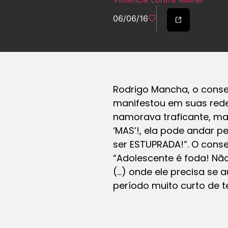
06/06/16
Rodrigo Mancha, o consel
manifestou em suas redes
namorava traficante, ma
‘MAS’!, ela pode andar 
ser ESTUPRADA!”. O conse
“Adolescente é foda! Nã
(…) onde ele precisa se 
período muito curto de 