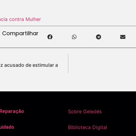
ncia contra Mulher
Compartilhar
az acusado de estimular a
s
 Reparação
Sobre Geledés
uidado
Biblioteca Digital