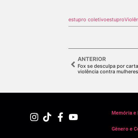
estupro coletivo
estupro
Violê
ANTERIOR
Fox se desculpa por cart
violência contra mulhere
Memória e
Gênero e C