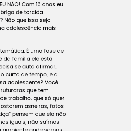
EU NÃO! Com 16 anos eu
briga de torcida
ê? Não que isso seja
uma adolescência mais
temática. É uma fase de
da família ele está
ecisa se auto afirmar,
to curto de tempo, e a
essa adolescente? Você
truturaras que tem
de trabalho, que só quer
postarem asneiras, fotos
tiça” pensem que ela não
os iguais, não saímos
 do ambiente onde somos