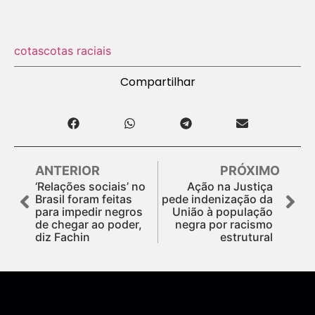
cotas
cotas raciais
Compartilhar
ANTERIOR
PRÓXIMO
‘Relações sociais’ no
Ação na Justiça
Brasil foram feitas
pede indenização da
para impedir negros
União à população
de chegar ao poder,
negra por racismo
diz Fachin
estrutural