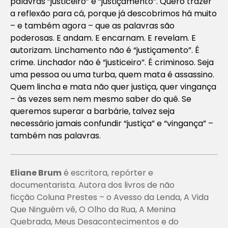
palavras “justiceiro” e “justiçamento”. Quero trazer
a reflexão para cá, porque já descobrimos há muito
– e também agora – que as palavras são
poderosas. E andam. E encarnam. E revelam. E
autorizam. Linchamento não é “justiçamento”. É
crime. Linchador não é “justiceiro”. É criminoso. Seja
uma pessoa ou uma turba, quem mata é assassino.
Quem lincha e mata não quer justiça, quer vingança
– às vezes sem nem mesmo saber do quê. Se
queremos superar a barbárie, talvez seja
necessário jamais confundir “justiça” e “vingança” –
também nas palavras.
Eliane Brum
é escritora, repórter e
documentarista. Autora dos livros de não
ficção
Coluna Prestes – o Avesso da Lend
a,
A Vida
Que Ninguém vê, O Olho da Rua
,
A Menina
Quebrada, Meus Desacontecimentos
e do