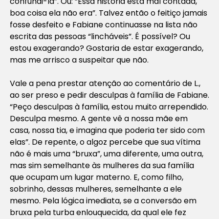
confundi-la”. Ou: “Essa história está mal contada,
boa coisa ela não era”. Talvez então o feitiço jamais
fosse desfeito e Fabiane continuasse na lista não
escrita das pessoas “lincháveis”. É possível? Ou
estou exagerando? Gostaria de estar exagerando,
mas me arrisco a suspeitar que não.
Vale a pena prestar atenção ao comentário de L.,
ao ser preso e pedir desculpas à família de Fabiane.
“Peço desculpas à família, estou muito arrependido.
Desculpa mesmo. A gente vê a nossa mãe em
casa, nossa tia, e imagina que poderia ter sido com
elas”. De repente, o algoz percebe que sua vítima
não é mais uma “bruxa”, uma diferente, uma outra,
mas sim semelhante às mulheres da sua família
que ocupam um lugar materno. E, como filho,
sobrinho, dessas mulheres, semelhante a ele
mesmo. Pela lógica imediata, se a conversão em
bruxa pela turba enlouquecida, da qual ele fez