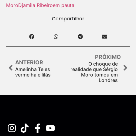
Moro
Djamila Ribeiro
em pauta
Compartilhar
PRÓXIMO
ANTERIOR
O choque de
Amelinha Teles
realidade que Sérgio
vermelha e lilás
Moro tomou em
Londres