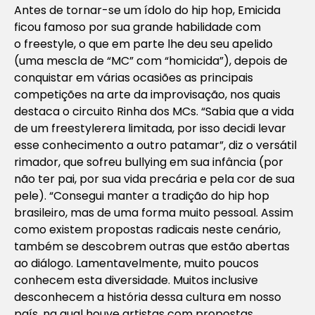
Antes de tornar-se um ídolo do hip hop, Emicida
ficou famoso por sua grande habilidade com
o
freestyle
, o que em parte lhe deu seu apelido
(uma mescla de “MC” com “homicida”), depois de
conquistar em várias ocasiões as principais
competições na arte da improvisação, nos quais
destaca o circuito Rinha dos MCs. “Sabia que a vida
de um
freestyler
era limitada, por isso decidi levar
esse conhecimento a outro patamar”, diz o versátil
rimador, que sofreu
bullying
em sua infância (por
não ter pai, por sua vida precária e pela cor de sua
pele). “Consegui manter a tradição do hip hop
brasileiro, mas de uma forma muito pessoal. Assim
como existem propostas radicais neste cenário,
também se descobrem outras que estão abertas
ao diálogo. Lamentavelmente, muito poucos
conhecem esta diversidade. Muitos inclusive
desconhecem a história dessa cultura em nosso
país, na qual houve artistas com propostas