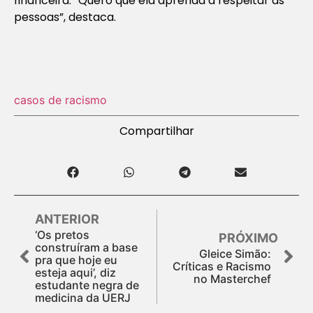
financeira. “Quero que ela aprenda a respeitar as
pessoas”, destaca.
casos de racismo
Compartilhar
ANTERIOR
‘Os pretos
PRÓXIMO
construíram a base
Gleice Simão:
pra que hoje eu
Críticas e Racismo
esteja aqui’, diz
no Masterchef
estudante negra de
medicina da UERJ