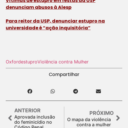
Vítimas de estupro em festas da USP
denunciam abusos à Alesp
Para reitor da USP, denunciar estupro na
universidade é “ação inquisitória”
Oxford
estupro
Violência contra Mulher
Compartilhar
ANTERIOR
PRÓXIMO
Aprovada inclusão
O mapa da violência
do feminicídio no
contra a mulher
Código Penal