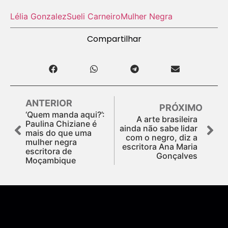
Lélia Gonzalez
Sueli Carneiro
Mulher Negra
Compartilhar
ANTERIOR
PRÓXIMO
‘Quem manda aqui?’:
A arte brasileira
Paulina Chiziane é
ainda não sabe lidar
mais do que uma
com o negro, diz a
mulher negra
escritora Ana Maria
escritora de
Gonçalves
Moçambique