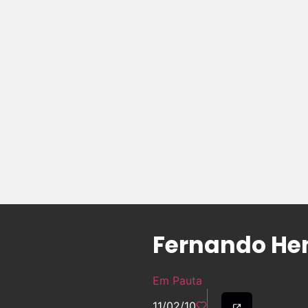
Fernando He
Em Pauta
11/02/10