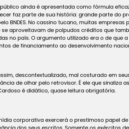
público ainda é apresentada como fórmula eficaz
cer faz parte de sua história: grande parte do p
a pelo BNDES. No cassino tucano, muitas empresas 
 e se aproveitavam de polpudos créditos que ta
adas no país. O argumento utilizado era o de que 
entos de financiamento ao desenvolvimento nacion
assim, descontextualizado, mal costurado em seu
ia de olhar pelo retrovisor. É ele que sinaliza a
ardoso é didático, quase leitura obrigatória.
ídia corporativa exercerá o prestimoso papel de
levância dos seus escritos. Somente os exércitos 