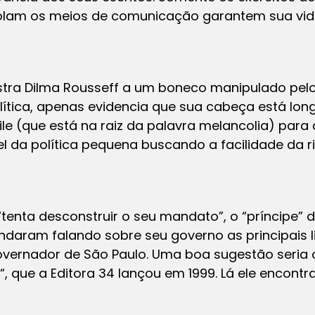
rolam os meios de comunicação garantem sua vida 
ra Dilma Rousseff a um boneco manipulado pelo 
tica, apenas evidencia que sua cabeça está longe 
le (que está na raiz da palavra melancolia) para 
l da política pequena buscando a facilidade da ri
 “tenta desconstruir o seu mandato”, o “príncipe” 
ndaram falando sobre seu governo as principais 
overnador de São Paulo. Uma boa sugestão seria o 
“, que a Editora 34 lançou em 1999. Lá ele encontra