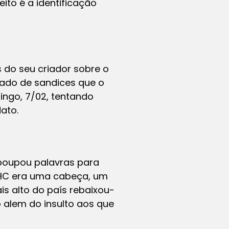
to é a identificação
s do seu criador sobre o
do de sandices que o
ingo, 7/02, tentando
ato.
 poupou palavras para
 FHC era uma cabeça, um
is alto do país rebaixou-
alem do insulto aos que