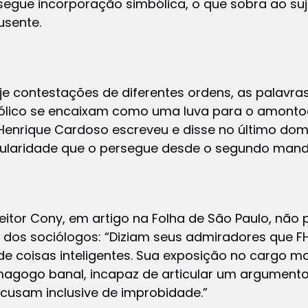
gue incorporação simbólica, o que sobra ao sujei
usente.
oje contestações de diferentes ordens, as palavra
ico se encaixam como uma luva para o amontoa
Henrique Cardoso escreveu e disse no último dom
pularidade que o persegue desde o segundo mand
eitor Cony, em artigo na
Folha de São Paulo
, não
pe dos sociólogos: “Diziam seus admiradores que
 de coisas inteligentes. Sua exposição no cargo ma
gogo banal, incapaz de articular um argumento 
acusam inclusive de improbidade.”