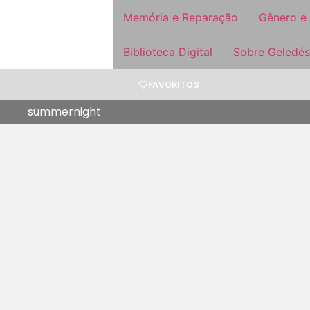
Memória e Reparação
Gênero e
Biblioteca Digital
Sobre Geledés
FAVORITOS
summernight