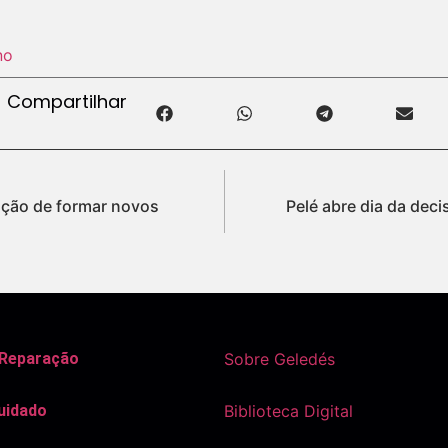
no
Compartilhar
ição de formar novos
Pelé abre dia da dec
 Reparação
Sobre Geledés
uidado
Biblioteca Digital