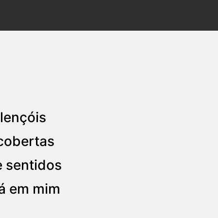
lençóis
cobertas
e sentidos
tá em mim