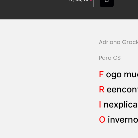
Adriana Grac
Para CS
F
ogo mud
R
eencont
I
nexplica
O
inverno