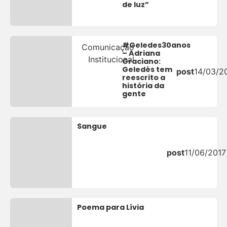
de luz”
#Geledes30anos
Comunicação
– Adriana
Institucional
Graciano:
Geledés tem
post
14/03/2
reescrito a
história da
gente
Sangue
post
11/06/2017
Poema para Lívia