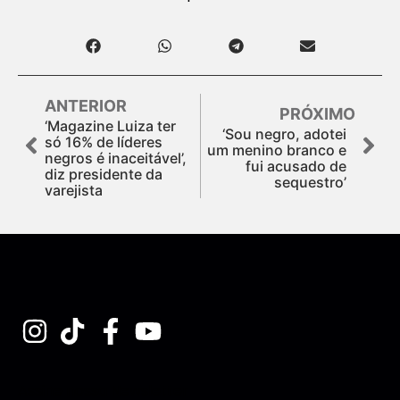
ANTERIOR
PRÓXIMO
‘Magazine Luiza ter
‘Sou negro, adotei
só 16% de líderes
um menino branco e
negros é inaceitável’,
fui acusado de
diz presidente da
sequestro’
varejista
Assine nossa Newsletter