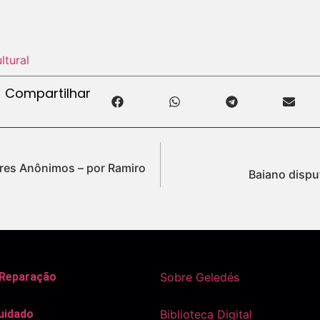
ltural
Compartilhar
es Anônimos – por Ramiro
Baiano dispu
 Reparação
Sobre Geledés
uidado
Biblioteca Digital