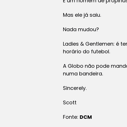
É um homem de propinas
Mas ele já saiu.
Nada mudou?
Ladies & Gentlemen: é te
horário do futebol.
A Globo não pode mandar
numa bandeira.
Sincerely.
Scott
Fonte:
DCM