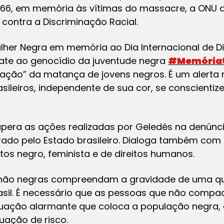
 1966, em memória às vítimas do massacre, a ONU 
 contra a Discriminação Racial.
ulher Negra em memória ao Dia Internacional de D
e ao genocídio da juventude negra
#Memória
lização” da matança de jovens negros. É um aler
rasileiros, independente de sua cor, se conscient
pera as ações realizadas por Geledés na denúnc
ado pelo Estado brasileiro. Dialoga também com 
s negro, feminista e de direitos humanos.
não negras compreendam a gravidade de uma q
Brasil. É necessário que as pessoas que não comp
tuação alarmante que coloca a população negra, e
uação de risco.