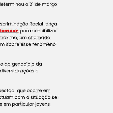
determinou o 21 de março
iscriminação Racial lança
temcor
,
para sensibilizar
ta máximo, um chamado
izem sobre esse fenômeno
ia do genocídio da
diversas ações e
uestão que ocorre em
actuam com a situação se
 em particular jovens