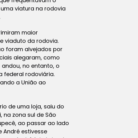
, que frequentavam o
e uma viatura na rodovia
.
rimiram maior
e viaduto da rodovia.
ão foram alvejados por
liciais alegaram, como
 andou, no entanto, o
 federal rodoviária.
nando a União ao
io de uma loja, saiu do
, na zona sul de São
upecê, ao passar ao lado
e André estivesse