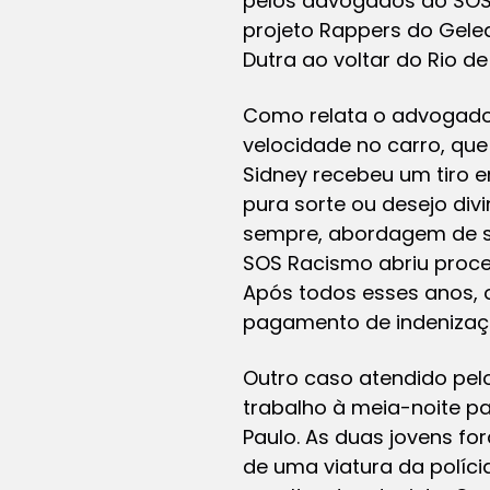
pelos advogados do SOS R
projeto Rappers do Geled
Dutra ao voltar do Rio d
Como relata o advogado 
velocidade no carro, que
Sidney recebeu um tiro 
pura sorte ou desejo divi
sempre, abordagem de sus
SOS Racismo abriu proced
Após todos esses anos, 
pagamento de indenizaç
Outro caso atendido pelo
trabalho à meia-noite p
Paulo. As duas jovens f
de uma viatura da políci