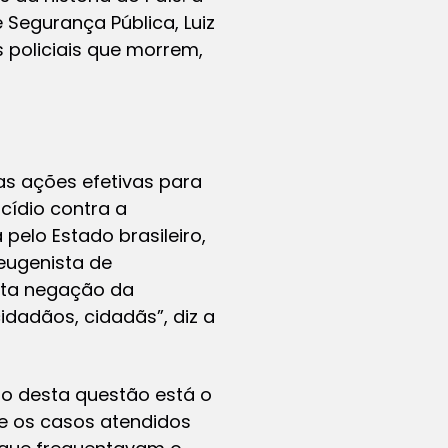
 Segurança Pública, Luiz
 policiais que morrem,
s ações efetivas para
cídio contra a
pelo Estado brasileiro,
eugenista de
eta negação da
dadãos, cidadãs”, diz a
to desta questão está o
re os casos atendidos