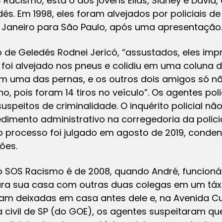
acismo, está o dos jovens Elias, Sidney e David
és. Em 1998, eles foram alvejados por policiais d
e Janeiro para São Paulo, após uma apresentação
de Geledés Rodnei Jericó, “assustados, eles imp
 foi alvejado nos pneus e colidiu em uma coluna d
em uma das pernas, e os outros dois amigos só n
no, pois foram 14 tiros no veículo”. Os agentes po
peitos de criminalidade. O inquérito policial não
imento administrativo na corregedoria da policia
o processo foi julgado em agosto de 2019, conde
ões.
 SOS Racismo é de 2008, quando André, funcionár
ara sua casa com outras duas colegas em um táxi
oram deixadas em casa antes dele e, na Avenida C
a civil de SP (do GOE), os agentes suspeitaram qu