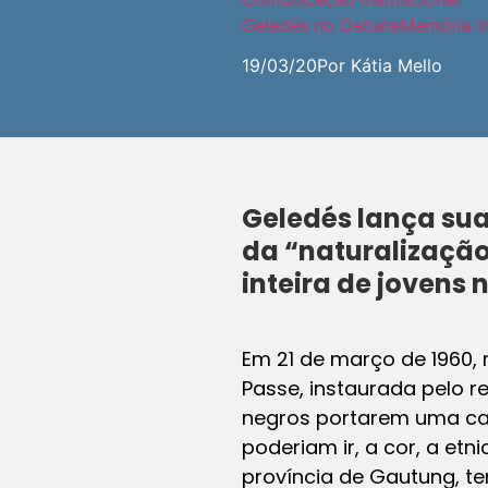
Geledés no Debate
Memória In
19/03/20
Por Kátia Mello
Geledés lança s
da “naturalizaçã
inteira de jovens 
Em 21 de março de 1960, 
Passe, instaurada pelo 
negros portarem uma cad
poderiam ir, a cor, a etn
província de Gautung, t