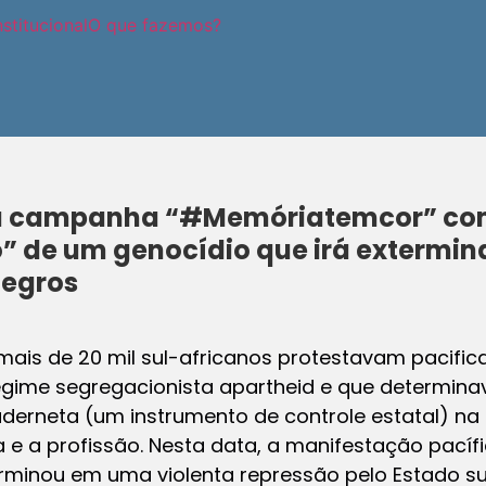
stitucional
O que fazemos?
ua campanha “#Memóriatemcor” co
o” de um genocídio que irá extermi
negros
mais de 20 mil sul-africanos protestavam pacific
regime segregacionista apartheid e que determina
erneta (um instrumento de controle estatal) na 
ia e a profissão. Nesta data, a manifestação pacíf
erminou em uma violenta repressão pelo Estado s