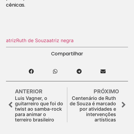
cênicas.
atriz
Ruth de Souza
atriz negra
Compartilhar
ANTERIOR
PRÓXIMO
Luis Vagner, o
Centenário de Ruth
guitarreiro que foi do
de Souza é marcado
twist ao samba-rock
por atividades e
para animar o
intervenções
terreiro brasileiro
artísticas