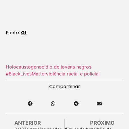
Fonte:
G1
Holocausto‬
genocídio de jovens negros
#BlackLivesMatter
violência racial e policial
Compartilhar
ANTERIOR
PRÓXIMO