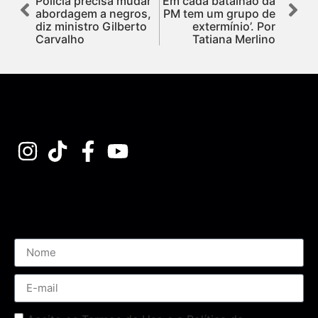
Polícia precisa mudar
‘Em cada batalhão da
abordagem a negros,
PM tem um grupo de
diz ministro Gilberto
extermínio’. Por
Carvalho
Tatiana Merlino
Assine nossa Newsletter