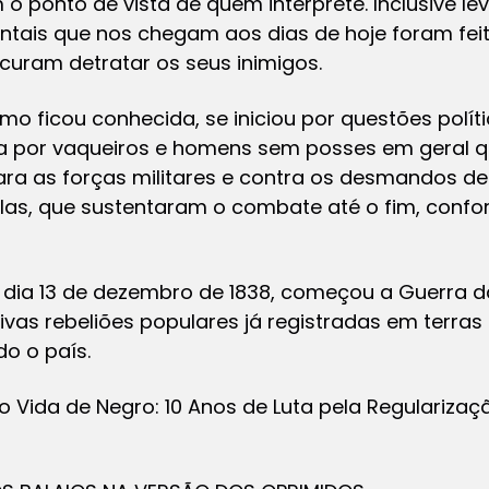
 o ponto de vista de quem interprete. Inclusive 
ntais que nos chegam aos dias de hoje foram fei
curam detratar os seus inimigos.
mo ficou conhecida, se iniciou por questões polít
a por vaqueiros e homens sem posses em geral q
a as forças militares e contra os desmandos de c
olas, que sustentaram o combate até o fim, conf
o dia 13 de dezembro de 1838, começou a Guerra d
tivas rebeliões populares já registradas em terr
o o país.
to Vida de Negro: 10 Anos de Luta pela Regularizaç