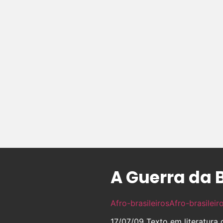
A Guerra da 
Afro-brasileiros
Afro-brasileir
17/07/09
Texto em literatura