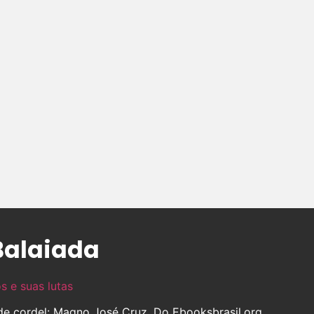
Balaiada
os e suas lutas
 de cordel: Magno José Cruz, Do Ebooksbrasil.org