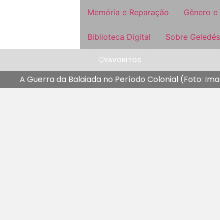
Memória e Reparação
Gênero e
Biblioteca Digital
Sobre Geledés
FAVORITOS
A Guerra da Balaiada no Período Colonial (Foto: Ima