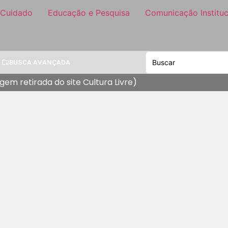
 Cuidado
Educação e Pesquisa
Comunicação Instituc
BUSCA AVANÇADA
gem retirada do site Cultura Livre)