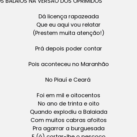
OS BALAIOS NA VERSÃO DOS OPRIMIDOS
Dá licença rapazeada
Que eu aqui vou relatar
(Prestem muita atenção!)
Prá depois poder contar
Pois aconteceu no Maranhão
No Piauí e Ceará
Foi em mil e oitocentos
No ano de trinta e oito
Quando explodiu a Balaiada
Com muitos cabras afoitos
Pra agarrar a burguesada
E (ó) cortar-lhe o pescoço