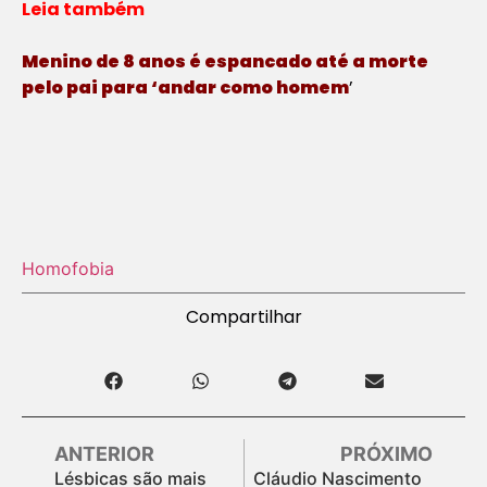
Leia também
Menino de 8 anos é espancado até a morte
pelo pai para ‘andar como homem
’
Homofobia
Compartilhar
ANTERIOR
PRÓXIMO
Lésbicas são mais
Cláudio Nascimento