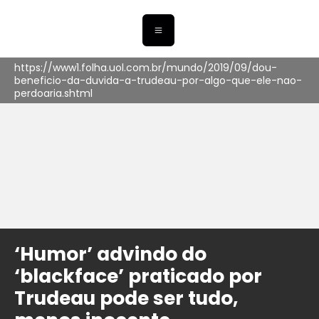
https://www1.folha.uol.com.br/mundo/2019/09/dou-
beneficio-da-duvida-a-trudeau-por-algo-que-ele-nao-
perdoaria.shtml
‘Humor’ advindo do
‘blackface’ praticado por
Trudeau pode ser tudo,