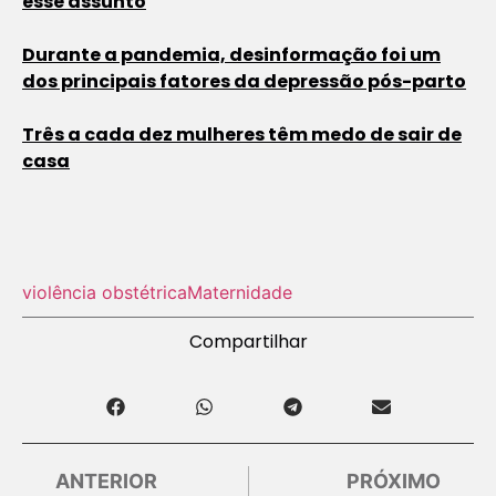
esse assunto
Durante a pandemia, desinformação foi um
dos principais fatores da depressão pós-parto
Três a cada dez mulheres têm medo de sair de
casa
violência obstétrica
Maternidade
Compartilhar
ANTERIOR
PRÓXIMO