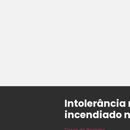
Intolerância 
incendiado 
Casos de Racismo