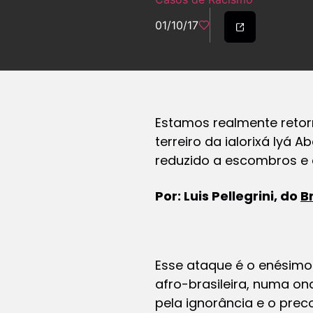
01/10/17
Estamos realmente retor
terreiro da ialorixá Iyá 
reduzido a escombros e c
Por: Luis Pellegrini, do
B
Esse ataque é o enésimo
afro-brasileira, numa ond
pela ignorância e o prec