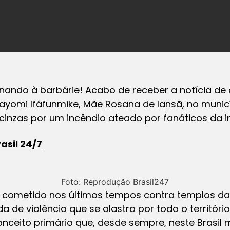
nando à barbárie! Acabo de receber a notícia d
Abayomi Ifáfunmike, Mãe Rosana de Iansã, no municí
inzas por um incêndio ateado por fanáticos da int
rasil 24/7
Foto: Reprodução Brasil247
 cometido nos últimos tempos contra templos das 
a de violência que se alastra por todo o territóri
onceito primário que, desde sempre, neste Brasil 