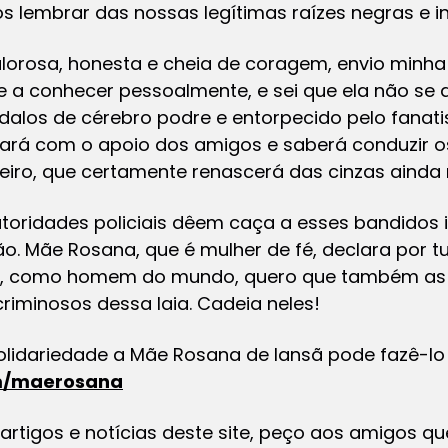
s lembrar das nossas legítimas raízes negras e i
alorosa, honesta e cheia de coragem, envio minha
 a conhecer pessoalmente, e sei que ela não se d
alos de cérebro podre e entorpecido pelo fanati
rá com o apoio dos amigos e saberá conduzir o
eiro, que certamente renascerá das cinzas ainda 
toridades policiais dêem caça a esses bandidos i
o. Mãe Rosana, que é mulher de fé, declara por 
 eu, como homem do mundo, quero que também as 
riminosos dessa laia. Cadeia neles!
olidariedade a Mãe Rosana de Iansã pode fazê-lo
m/maerosana
 artigos e notícias deste site, peço aos amigos 