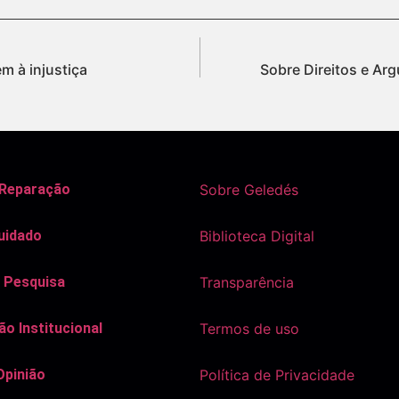
m à injustiça
Sobre Direitos e Ar
 Reparação
Sobre Geledés
uidado
Biblioteca Digital
 Pesquisa
Transparência
o Institucional
Termos de uso
Opinião
Política de Privacidade