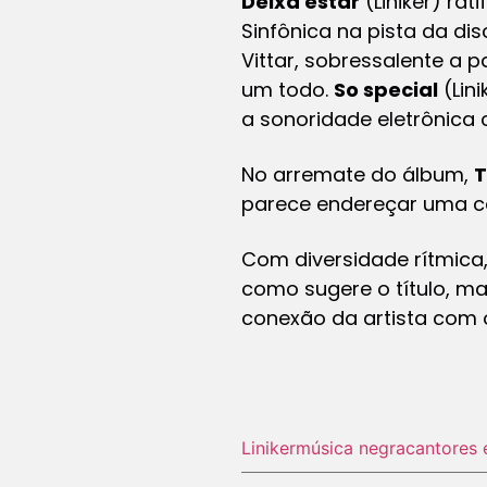
Deixa estar
(Liniker) rat
Sinfônica na pista da di
Vittar, sobressalente a 
um todo.
So special
(Lin
a sonoridade eletrônica
No arremate do álbum,
T
parece endereçar uma ca
Com diversidade rítmica
como sugere o título, ma
conexão da artista com o
Liniker
música negra
cantores 