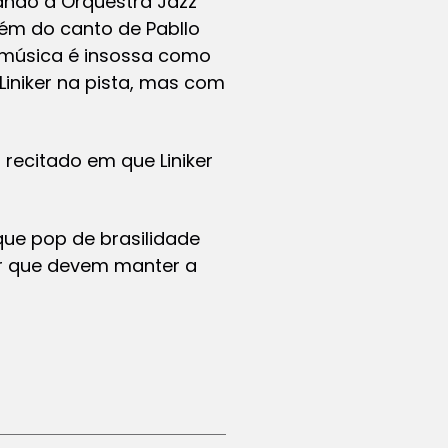
gando a Orquestra Jazz
lém do canto de Pabllo
a música é insossa como
Liniker na pista, mas com
o recitado em que Liniker
ue pop de brasilidade
ker que devem manter a