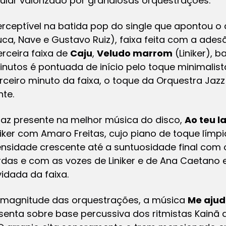
gular valorizado por grandiosas orquestrações.
erceptível na batida pop do single que apontou o
ejuca, Nave e Gustavo Ruiz), faixa feita com a ade
erceira faixa de
Caju
,
Veludo marrom
(Liniker), b
nutos é pontuada de início pelo toque minimalist
rceiro minuto da faixa, o toque da Orquestra Jazz 
te.
az presente na melhor música do disco,
Ao teu l
niker com Amaro Freitas, cujo piano de toque límp
ensidade crescente até a suntuosidade final com
as e com as vozes de Liniker e de Ana Caetano e 
vidada da faixa.
magnitude das orquestrações, a música
Me ajud
ssenta sobre base percussiva dos ritmistas Kainã 