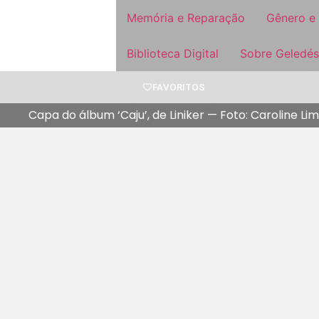
Memória e Reparação
Gênero e
Biblioteca Digital
Sobre Geledés
FAVORITOS
Capa do álbum ‘Caju’, de Liniker — Foto: Caroline Li