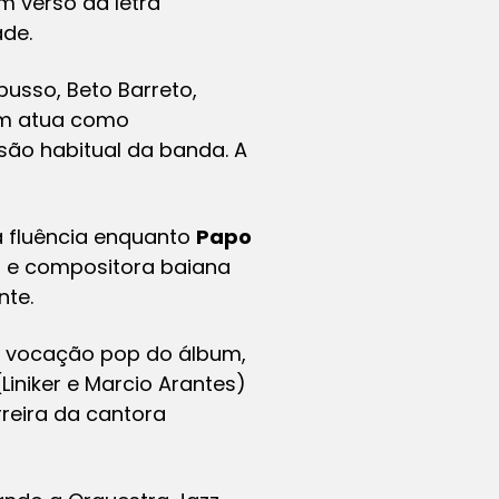
m verso da letra
de.
pusso, Beto Barreto,
em atua como
são habitual da banda. A
a fluência enquanto
Papo
 e compositora baiana
nte.
a a vocação pop do álbum,
Liniker e Marcio Arantes)
rreira da cantora