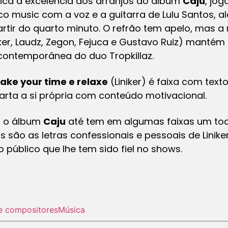
ifica a excelência dos arranjos do álbum
Caju
, jo
sco music com a voz e a guitarra de Lulu Santos, a
partir do quarto minuto. O refrão tem apelo, mas 
iker, Laudz, Zegon, Fejuca e Gustavo Ruiz) mantém 
 contemporânea do duo Tropkillaz.
ake your time e relaxe
(Liniker) é faixa com text
rta a si própria com conteúdo motivacional.
, o álbum
Caju
até tem em algumas faixas um toq
s são as letras confessionais e pessoais de Lini
 público que lhe tem sido fiel no shows.
e compositores
Música