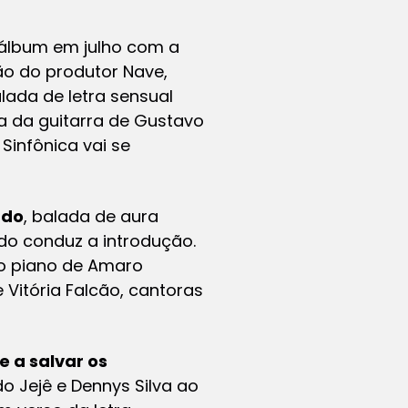
 álbum em julho com a
são do produtor Nave,
alada de letra sensual
a da guitarra de Gustavo
Sinfônica vai se
ado
, balada de aura
ido conduz a introdução.
 o piano de Amaro
Vitória Falcão, cantoras
e a salvar os
do Jejê e Dennys Silva ao