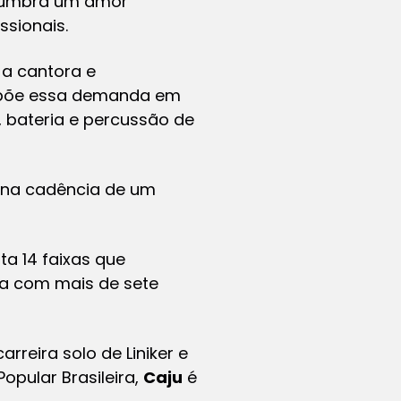
islumbra um amor
ssionais.
 a cantora e
expõe essa demanda em
 bateria e percussão de
 na cadência de um
ta 14 faixas que
ia com mais de sete
rreira solo de Liniker e
opular Brasileira
,
Caju
é