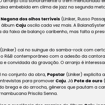
 O arranjo cita sonoramente o trem mencionado e
aixa embebida em clima de jazz na segunda meta
,
Negona dos olhos terríveis
(Liniker, Russo Passa
 o álbum
Caju
oscila cada vez mais. A BaianaSyst
 da faixa de balanço caribenho, mas falta a pres
(Liniker) cai no suingue do samba-rock com cert
 o R&B contemporâneo com a adesão da cantora
a e convidada da gravação. O arranjo é interessa
 no conjunto da obra,
Popstar
(Liniker) explicit
 entrevistas para promover
Caju
. Já
Pote de ouro
(
o do brega e do arrocha, gêneros que pautam a ca
ernambucana Priscila Senna.