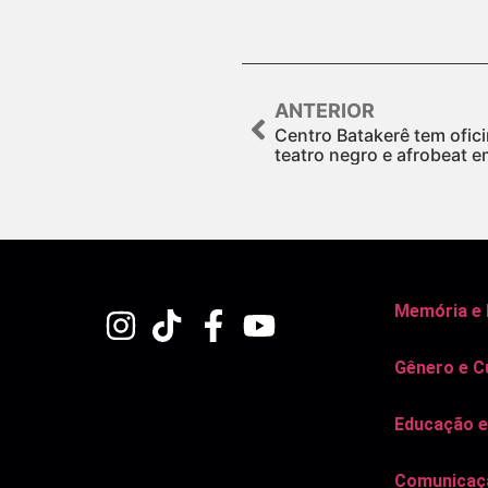
ANTERIOR
Centro Batakerê tem ofici
teatro negro e afrobeat 
Memória e
Gênero e C
Educação e
Comunicaçã