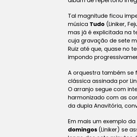
álbum de repertório irre
Tal magnitude ficou imp
música
Tudo
(Liniker, F
mas já é explicitada na t
cuja gravação de sete mi
Ruiz até que, quase no te
impondo progressivamen
A orquestra também se f
clássica assinada por Li
O arranjo segue com int
harmonizado com as cord
da dupla Anavitória, con
Em mais um exemplo da 
domingos
(Liniker) se a