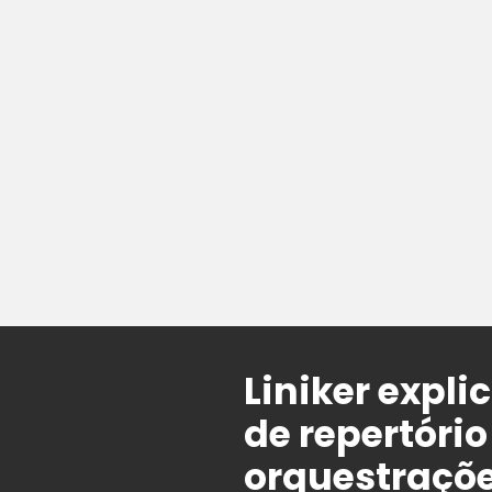
Liniker expli
de repertório
orquestraçõ