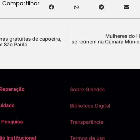
Compartilhar
Mulheres do H
nas gratuitas de capoeira,
se reúnem na Câmara Munici
em São Paulo
 Reparação
Sobre Geledés
uidado
Biblioteca Digital
 Pesquisa
Transparência
o Institucional
Termos de uso