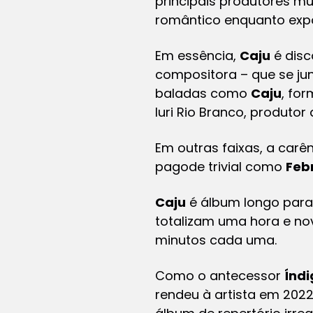
principais produtores mu
romântico enquanto expõ
Em essência,
Caju
é disc
compositora – que se ju
baladas como
Caju
, fo
Iuri Rio Branco, produto
Em outras faixas, a car
pagode trivial como
Feb
Caju
é álbum longo para 
totalizam uma hora e no
minutos cada uma.
Como o antecessor
Índi
rendeu à artista em 20