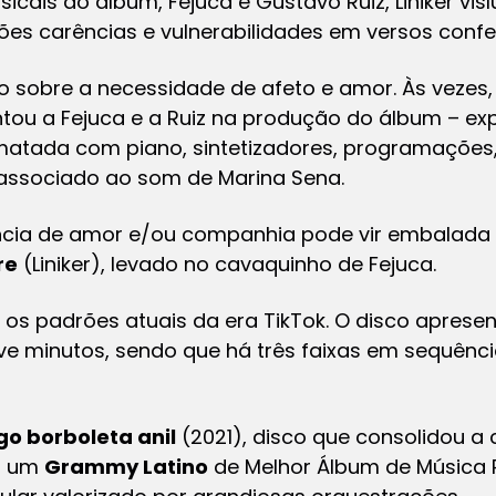
sicais do álbum, Fejuca e Gustavo Ruiz, Liniker v
es carências e vulnerabilidades em versos confe
o sobre a necessidade de afeto e amor. Às vezes,
ntou a Fejuca e a Ruiz na produção do álbum – 
rmatada com piano, sintetizadores, programações,
r associado ao som de Marina Sena.
ência de amor e/ou companhia pode vir embalada
re
(Liniker), levado no cavaquinho de Fejuca.
os padrões atuais da era TikTok. O disco apresen
ve minutos, sendo que há três faixas em sequênc
go borboleta anil
(2021), disco que consolidou a ca
22 um
Grammy Latino
de
Melhor Álbum de Música P