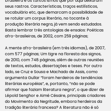
brasileira e os tantos ismos que por aqui deixaram
seus rastros. Características, traços estilísticos,
vocabulário etc, que demarcam a possibilidade de
se rotular um corpus literário, no tocante à
produção literária negra, já vem sendo estudados.
Basta lembrar três antologias de ensaios: Poéticas
afro-brasileiras, de 2002, com 259 páginas;
A mente afro-brasileira (em três idiomas), de 2007,
com 577 páginas; Um tigre na floresta dos signos,
de 2010, com 748 páginas, além de outras reuniões
de textos, estudos, dissertações e teses. Por outro
lado, se Cruz e Sousa e Machado de Assis, como
argumenta Gullar “foram herdeiros de tendências
literárias européias”, e, portanto, “não se pode
afirmar que faziam literatura negra”, o que dizer de
Lépold Senghor e Aimé Césaire, principais criadores
do Movimento da Negritude, embora herdeiros da
tradição literária francesa? A literatura não é só