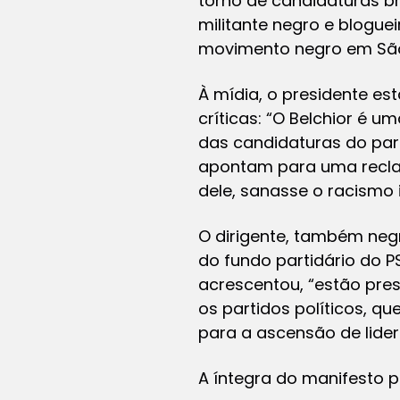
torno de candidaturas b
militante negro e blogue
movimento negro em São
À mídia, o presidente es
críticas: “O Belchior é 
das candidaturas do par
apontam para uma recla
dele, sanasse o racismo i
O dirigente, também neg
do fundo partidário do P
acrescentou, “estão pres
os partidos políticos, q
para a ascensão de lide
A íntegra do manifesto p