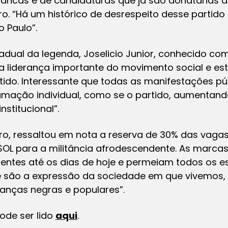
rancas e de candidaturas que já são donatárias 
iro. “Há um histórico de desrespeito desse parti
 Paulo”.
tadual da legenda, Joselicio Junior, conhecido co
uma liderança importante do movimento social e est
tido. Interessante que todas as manifestações pú
mação individual, como se o partido, aumentand
nstitucional”.
ro, ressaltou em nota a reserva de 30% das vaga
SOL para a militância afrodescendente. As marca
entes até os dias de hoje e permeiam todos os es
ue são a expressão da sociedade em que vivemos, 
ranças negras e populares”.
ode ser lido
aqui
.