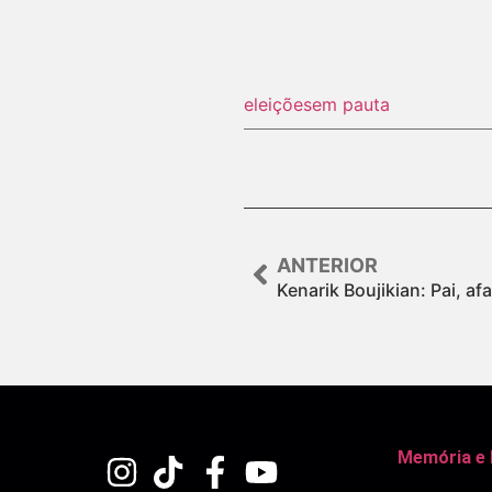
eleições
em pauta
ANTERIOR
Kenarik Boujikian: Pai, af
Memória e