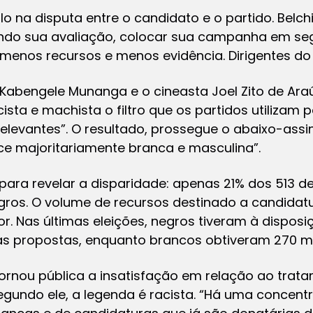
lo na disputa entre o candidato e o partido. Belc
undo sua avaliação, colocar sua campanha em se
m menos recursos e menos evidência. Dirigentes d
Kabengele Munanga e o cineasta Joel Zito de Araúj
ista e machista o filtro que os partidos utilizam p
elevantes”. O resultado, prossegue o abaixo-assi
e majoritariamente branca e masculina”.
ara revelar a disparidade: apenas 21% dos 513 d
gros. O volume de recursos destinado a candida
 Nas últimas eleições, negros tiveram à disposiç
s propostas, enquanto brancos obtiveram 270 mi
tornou pública a insatisfação em relação ao trat
gundo ele, a legenda é racista. “Há uma concen