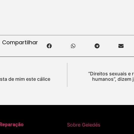
Compartilhar
“Direitos sexuais e 
asta de mim este cálice
humanos”, dizem j
 Reparação
Sobre Geledés