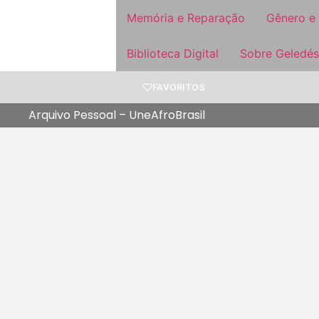
Memória e Reparação
Gênero e
Biblioteca Digital
Sobre Geledés
FAVORITOS
Arquivo Pessoal – UneAfroBrasil