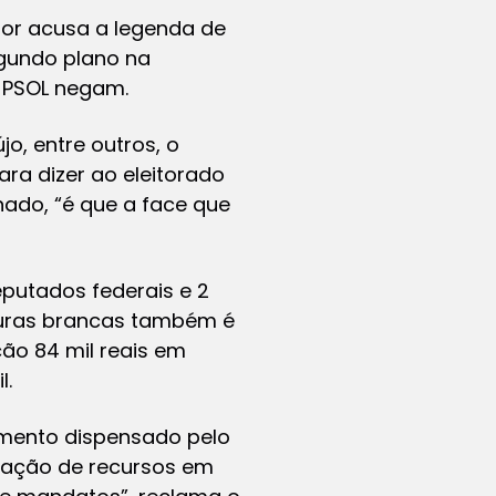
hior acusa a legenda de
gundo plano na
o PSOL negam.
o, entre outros, o
ara dizer ao eleitorado
nado, “é que a face que
eputados federais e 2
turas brancas também é
ão 84 mil reais em
l.
amento dispensado pelo
tração de recursos em