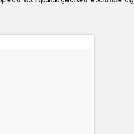
op é a união. É quando geral se une para fazer a
.