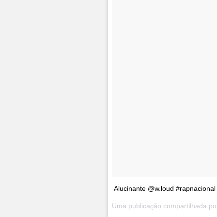
Alucinante @w.loud #rapnacion
Uma publicação compartilhada p