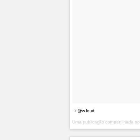
☞@w.loud
Uma publicação compartilhada p