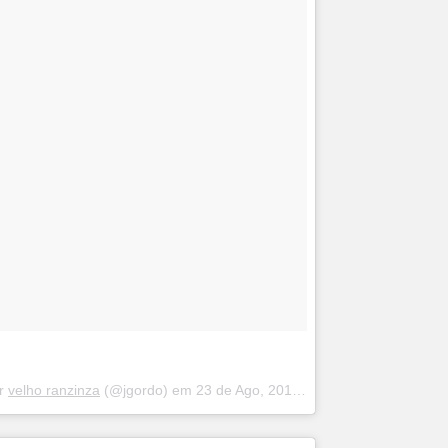
or
velho ranzinza
(@jgordo) em
23 de Ago, 2018 às 4:46 PDT