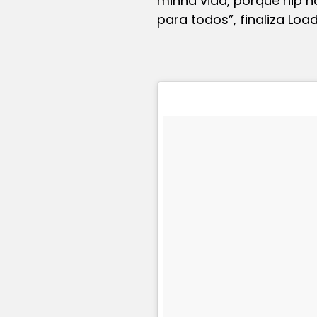
minha vida, porque hip h
para todos”
, finaliza Load