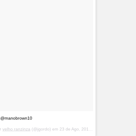
al @manobrown10
or
velho ranzinza
(@jgordo) em
23 de Ago, 2018 às 5:19 PDT