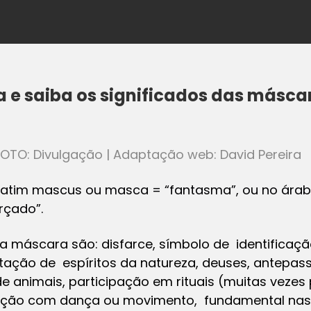
a e saiba os significados das másca
| FOTO: Divulgação | Adaptação web: David Pereira
latim mascus ou masca = “fantasma”, ou no ára
rçado”.
a máscara são: disfarce, símbolo de identificaçã
tação de espíritos da natureza, deuses, antepas
e animais, participação em rituais (muitas veze
eração com dança ou movimento, fundamental nas 