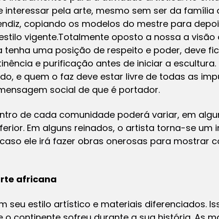
 interessar pela arte, mesmo sem ser da família d
diz, copiando os modelos do mestre para depois 
ilo vigente.Totalmente oposto a nossa a visão oc
 tenha uma posição de respeito e poder, deve fic
nência e purificação antes de iniciar a escultura
o, e quem o faz deve estar livre de todas as imp
 mensagem social de que é portador.
entro de cada comunidade poderá variar, em algum
nferior. Em alguns reinados, o artista torna-se um
 caso ele irá fazer obras onerosas para mostrar
arte africana
 seu estilo artístico e materiais diferenciados. Is
e o continente sofreu durante a sua história. As m