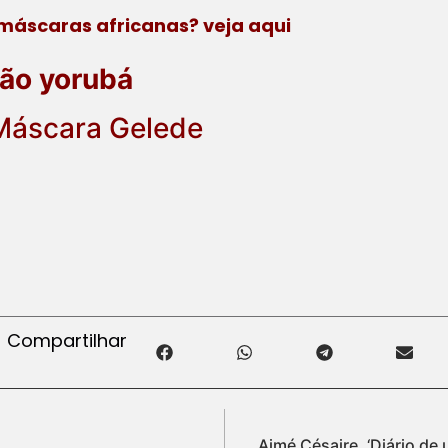
máscaras africanas? veja aqui
ção yorubá
 Máscara Gelede
Compartilhar
Aimé Césaire, ‘Diário de 