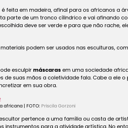
s
é feita em madeira, afinal para os africanos a ár
ta parte de um tronco cílindrico e vai afinando co
scolhida deve ser verde e para que não rache, e
 materiais podem ser usados nas esculturas, com
ode esculpir
máscaras
em uma sociedade african
vés de suas mãos a coletividade fala. Cabe a ele o 
ncretizar em sua obra.
 africana | FOTO:
Priscila Gorzoni
scultor pertence a uma família ou casta de artista
 os instrumentos para a atividade artística. No en