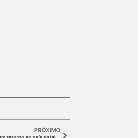
PRÓXIMO
um retorno ao país natal’,