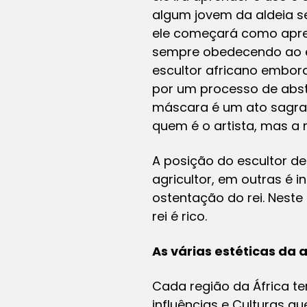
algum jovem da aldeia se
ele começará como apren
sempre obedecendo ao est
escultor africano embora
por um processo de absti
máscara é um ato sagrad
quem é o artista, mas a
A posição do escultor d
agricultor, em outras é i
ostentação do rei. Neste
rei é rico.
As várias estéticas da 
Cada região da África tem
influências e Culturas qu