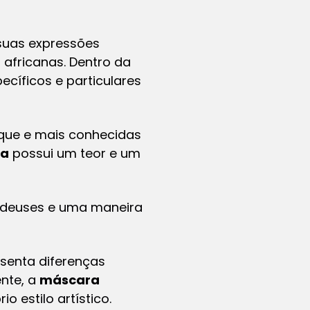
suas expressões
 africanas. Dentro da
cíficos e particulares
aque e mais conhecidas
na
possui um teor e um
s deuses e uma maneira
esenta diferenças
ente, a
máscara
 estilo artístico.