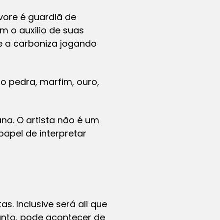
vore é guardiã de
m o auxilio de suas
le a carboniza jogando
o pedra, marfim, ouro,
a. O artista não é um
papel de interpretar
s. Inclusive será ali que
tanto, pode acontecer de