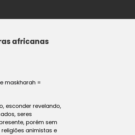
ras africanas
be maskharah =
o, esconder revelando,
sados, seres
s presente, porém sem
religiões animistas e