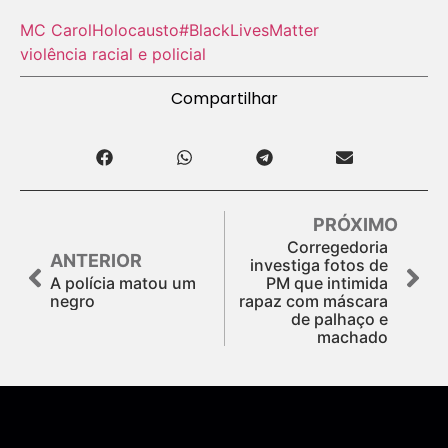
MC Carol
Holocausto‬
#BlackLivesMatter
violência racial e policial
Compartilhar
PRÓXIMO
Corregedoria
ANTERIOR
investiga fotos de
A polícia matou um
PM que intimida
negro
rapaz com máscara
de palhaço e
machado