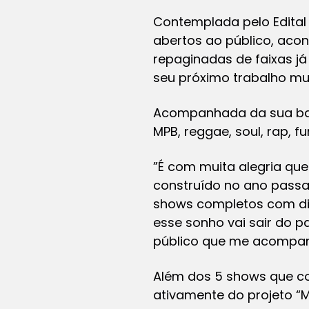
Contemplada pelo Edital 
abertos ao público, ac
repaginadas de faixas já
seu próximo trabalho mus
Acompanhada da sua band
MPB, reggae, soul, rap, f
”É com muita alegria qu
construído no ano passa
shows completos com dire
esse sonho vai sair do 
público que me acompan
Além dos 5 shows que co
ativamente do projeto “