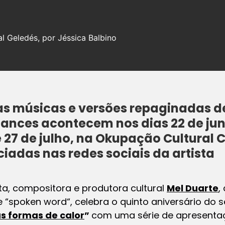
l Geledés, por Jéssica Balbino
 músicas e versões repaginadas de
ances acontecem nos dias 22 de jun
e 27 de julho, na Okupação Cultural
iadas nas redes sociais da artista
eta, compositora e produtora cultural
Mel Duarte
,
de
“spoken word
“, celebra o quinto aniversário do 
s formas de calor
”
com uma série de apresentaç