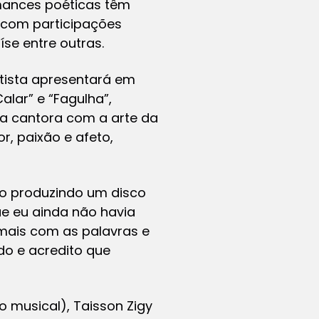
rmances poéticas têm
 com participações
íse entre outras.
tista apresentará em
lar” e “Fagulha”,
da cantora com a arte da
, paixão e afeto,
o produzindo um disco
ue eu ainda não havia
mais com as palavras e
do e acredito que
o musical), Taisson Zigy