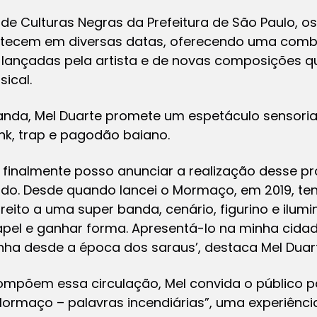
de Culturas Negras da Prefeitura de São Paulo, os
ontecem em diversas datas, oferecendo uma comb
 lançadas pela artista e de novas composições qu
ical.
a, Mel Duarte promete um espetáculo sensorial
unk, trap e pagodão baiano.
e finalmente posso anunciar a realização desse p
do. Desde quando lancei o Mormaço, em 2019, ten
ito a uma super banda, cenário, figurino e ilumi
papel e ganhar forma. Apresentá-lo na minha cida
ha desde a época dos saraus’, destaca Mel Duar
mpõem essa circulação, Mel convida o público pa
Mormaço – palavras incendiárias”, uma experiênci