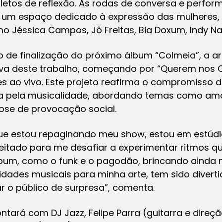
letos de reflexão. As rodas de conversa e perfo
 um espaço dedicado à expressão das mulheres,
mo Jéssica Campos, Jô Freitas, Bia Doxum, Indy Na
de finalização do próximo álbum “Colmeia”, a ar
a deste trabalho, começando por “Querem nos Ca
s ao vivo. Este projeto reafirma o compromisso 
a pela musicalidade, abordando temas como amor
e de provocação social.
 estou repaginando meu show, estou em estúdi
eitado para me desafiar a experimentar ritmos q
lbum, como o funk e o pagodão, brincando ainda 
dades musicais para minha arte, tem sido diverti
r o público de surpresa”, comenta.
ará com DJ Jazz, Felipe Parra (guitarra e direçã