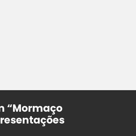
bum “Mormaço
presentações