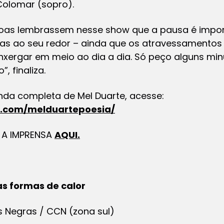
 Colomar (sopro).
soas lembrassem nesse show que a pausa é impo
isas ao seu redor – ainda que os atravessamentos
nxergar em meio ao dia a dia. Só peço alguns min
, finaliza.
da completa de Mel Duarte, acesse:
m.com/melduartepoesia/
A A IMPRENSA
AQUI.
s formas de calor
s Negras / CCN (zona sul)