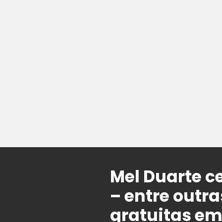
Mel Duarte c
– entre outr
gratuitas em