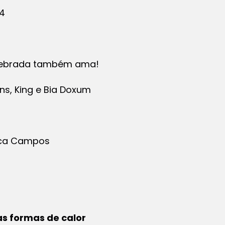
4
ebrada também ama!
ins, King e Bia Doxum
ica Campos
s formas de calor