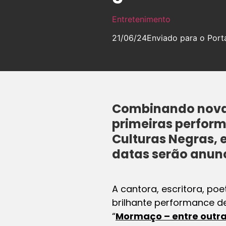
Entretenimento
21/06/24
Enviado para o Porta
Combinando novas
primeiras perform
Culturas Negras, 
datas serão anunc
A cantora, escritora, po
brilhante performance 
“
Mormaço – entre outra