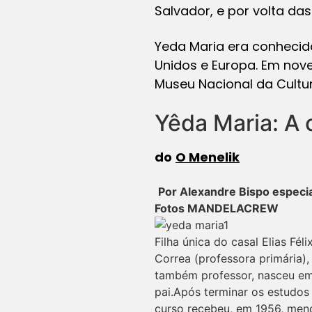
Salvador, e por volta das
Yeda Maria era conhecid
Unidos e Europa. Em nov
Museu Nacional da Cultu
Yêda Maria: A 
do
O Menelik
Por Alexandre Bispo espec
Fotos MANDELACREW
Filha única do casal Elias Fél
Correa (professora primária),
também professor, nasceu em
pai.Após terminar os estudos
curso recebeu, em 1956, menç