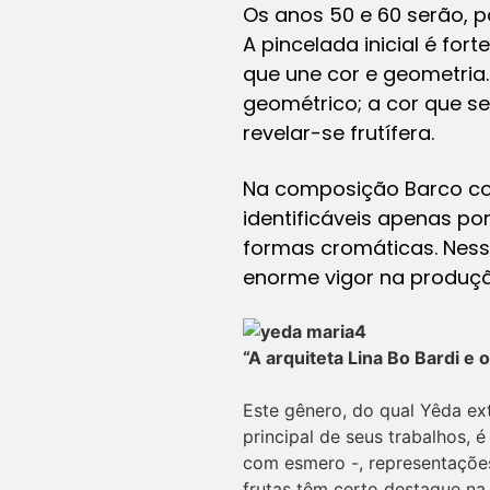
Os anos 50 e 60 serão, 
A pincelada inicial é for
que une cor e geometria
geométrico; a cor que s
revelar-se frutífera.
Na composição Barco com
identificáveis apenas po
formas cromáticas. Ness
enorme vigor na produçã
“A arquiteta Lina Bo Bardi e
Este gênero, do qual Yêda ext
principal de seus trabalhos, 
com esmero -, representaçõe
frutas têm certo destaque na