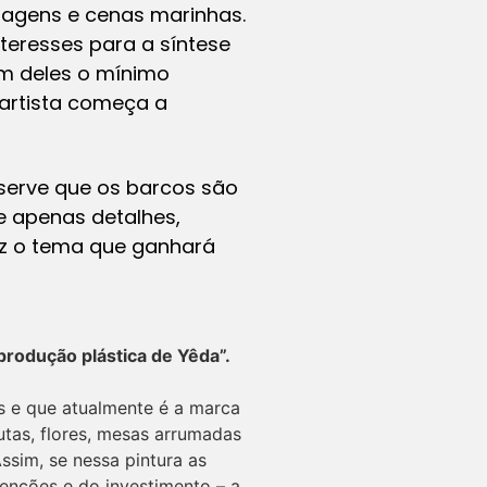
sagens e cenas marinhas.
interesses para a síntese
am deles o mínimo
artista começa a
serve que os barcos são
e apenas detalhes,
ez o tema que ganhará
produção plástica de Yêda”.
as e que atualmente é a marca
utas, flores, mesas arrumadas
sim, se nessa pintura as
tenções e do investimento – a