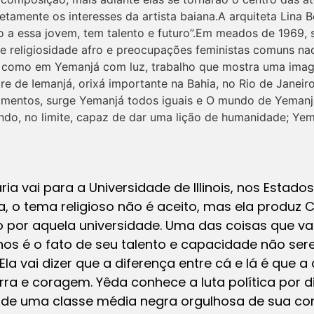
amente os interesses da artista baiana.A arquiteta Lina B
 a essa jovem, tem talento e futuro”.Em meados de 1969, 
de religiosidade afro e preocupações feministas comuns na
ra como em Yemanjá com luz, trabalho que mostra uma imag
tre de Iemanjá, orixá importante na Bahia, no Rio de Janei
mentos, surge Yemanjá todos iguais e O mundo de Yemanjá
do, no limite, capaz de dar uma lição de humanidade; Yem
ria vai para a Universidade de Illinois, nos Estado
a, o tema religioso não é aceito, mas ela produz 
o por aquela universidade. Uma das coisas que va
os é o fato de seu talento e capacidade não se
 Ela vai dizer que a diferença entre cá e lá é que
a e coragem. Yêda conhece a luta política por dir
 de uma classe média negra orgulhosa de sua con