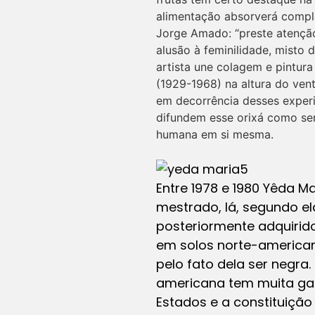
alimentação absorverá complet
Jorge Amado: “preste atenção
alusão à feminilidade, misto 
artista une colagem e pintu
(1929-1968) na altura do ven
em decorrência desses experi
difundem esse orixá como sen
humana em si mesma.
Entre 1978 e 1980 Yêda Ma
mestrado, lá, segundo el
posteriormente adquirid
em solos norte-american
pelo fato dela ser negra.
americana tem muita garr
Estados e a constituição