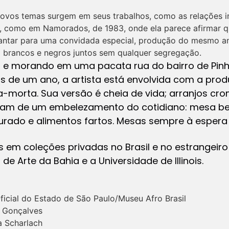
 novos temas surgem em seus trabalhos, como as relações i
a, como em Namorados, de 1983, onde ela parece afirmar 
antar para uma convidada especial, produção do mesmo an
 brancos e negros juntos sem qualquer segregação.
e morando em uma pacata rua do bairro de Pinhe
s de um ano, a artista está envolvida com a pr
a-morta. Sua versão é cheia de vida; arranjos cr
atam de um embelezamento do cotidiano: mesa bem
rado e alimentos fartos. Mesas sempre à espera
 em coleções privadas no Brasil e no estrangeiro 
de Arte da Bahia e a Universidade de Illinois.
icial do Estado de São Paulo/Museu Afro Brasil
o Gonçalves
a Scharlach