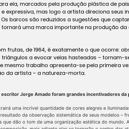
para ela, marcados pela produção plástica de pai
te e expressiva, mas logo a artista direciona seus 
. Os barcos são reduzidos a sugestões que capt
e tornará uma marca importante na produção da 
 frutas, de 1964, é exatamente o que ocorre: ob
r triângulos a evocar velas hasteadas – tornam-s
e mesmo trabalho apresenta-se pela primeira v
o da artista – a natureza-morta.
 o escritor Jorge Amado foram grandes incentivadores da 
rairá uma incrível quantidade de cores alegres e iluminad
é resultado da observação sistemática de seus modelos – fr
s que dão o tom de uma organização estética do mundo. As
 composição, mais adiante elas se tornarão o centro das a