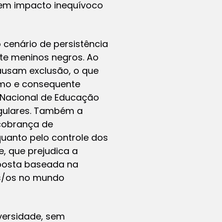
 tem impacto inequívoco
cenário de persistência
te meninos negros. Ao
ausam exclusão, o que
smo e consequente
a Nacional de Educação
regulares. Também a
 cobrança de
quanto pelo controle dos
, que prejudica a
oposta baseada na
as/os no mundo
versidade, sem