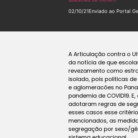
02/10/21
Enviado ao Portal G
A Articulação contra o 
da notícia de que escol
revezamento como estraté
isolado, pois politicas 
e aglomeracões no Pana
pandemia de COVID19. E, 
adotaram regras de segr
esses casos esse critério
mencionados, as medidas
segregação por sexo/gên
sistema educacional.