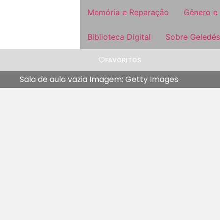
Memória e Reparação
Gênero e
Biblioteca Digital
Sobre Geledés
FAVORITOS
Sala de aula vazia Imagem: Getty Images