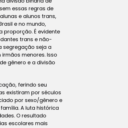
a divisão binária de
 sem essas regras de
alunas e alunos trans,
Brasil e no mundo,
a proporção. É evidente
udantes trans e não-
a segregação seja a
 irmãos menores. Isso
de gênero e a divisão
cação, ferindo seu
s existiram por séculos
ciado por sexo/gênero e
mília. A luta histórica
ades. O resultado
rias escolares mais