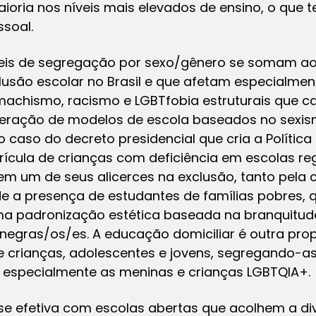
aioria nos níveis mais elevados de ensino, o que
ssoal.
eis de segregação por sexo/gênero se somam ao 
lusão escolar no Brasil e que afetam especialmen
machismo, racismo e LGBTfobia estruturais que c
liferação de modelos de escola baseados no sexi
 o caso do decreto presidencial que cria a Polític
atrícula de crianças com deficiência em escolas 
tem um de seus alicerces na exclusão, tanto pela
e a presença de estudantes de famílias pobres, 
ma padronização estética baseada na branquitude
negras/os/es. A educação domiciliar é outra pr
de crianças, adolescentes e jovens, segregando-
 especialmente as meninas e crianças LGBTQIA+.
 se efetiva com escolas abertas que acolhem a di