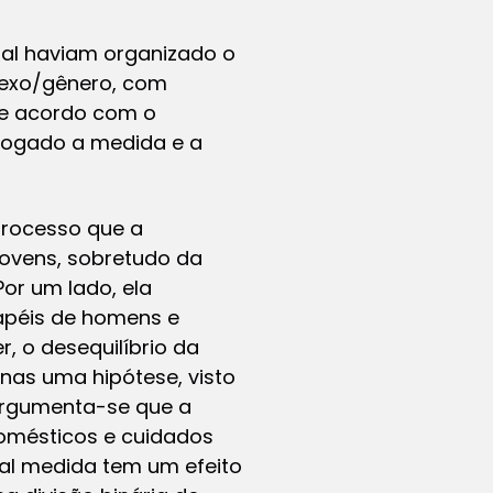
eral haviam organizado o
sexo/gênero, com
De acordo com o
evogado a medida e a
trocesso que a
jovens, sobretudo da
or um lado, ela
papéis de homens e
 o desequilíbrio da
enas uma hipótese, visto
 argumenta-se que a
domésticos e cuidados
tal medida tem um efeito