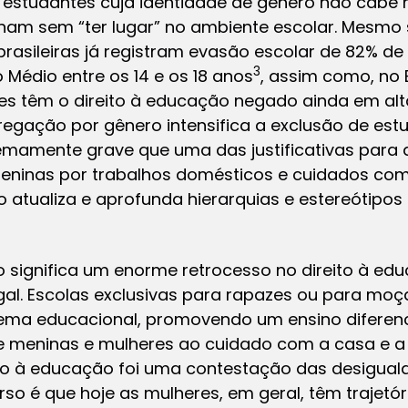
 estudantes cuja identidade de gênero não cabe n
nam sem “ter lugar” no ambiente escolar. Mesmo
rasileiras já registram evasão escolar de 82% de 
3
Médio entre os 14 e os 18 anos
, assim como, no 
es têm o direito à educação negado ainda em alt
egação por gênero intensifica a exclusão de est
emamente grave que uma das justificativas para 
eninas por trabalhos domésticos e cuidados com
atualiza e aprofunda hierarquias e estereótipos 
significa um enorme retrocesso no direito à edu
al. Escolas exclusivas para rapazes ou para moça
stema educacional, promovendo um ensino diferen
meninas e mulheres ao cuidado com a casa e a fa
o à educação foi uma contestação das desiguald
rso é que hoje as mulheres, em geral, têm trajetó