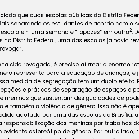
ticiado que duas escolas públicas do Distrito Fed
ciais separando os estudantes de acordo com o 
2
 escola em uma semana e “rapazes” em outra
. 
s no Distrito Federal, uma das escolas já havia r
 revogar.
a sido revogada, é preciso afirmar o enorme re
ero representa para a educação de crianças, e 
sa medida de segregação tem um duplo efeito. P
ercepções e práticas de separação de espaços e 
e meninas que sustentam desigualdades de poder,
ho e também a violência de gênero. Isso não é ap
 medida adotada por uma das escolas de Brasília,
r a responsabilização das meninas por trabalhos 
vidente estereótipo de gênero. Por outro lado, 