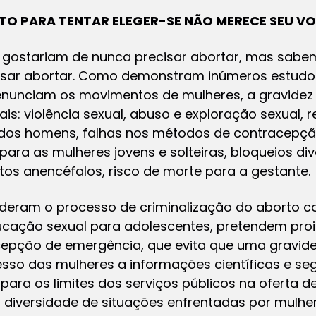
O PARA TENTAR ELEGER-SE NÃO MERECE SEU V
 gostariam de nunca precisar abortar, mas sab
ecisar abortar. Como demonstram inúmeros estudo
unciam os movimentos de mulheres, a gravidez i
ais: violência sexual, abuso e exploração sexual,
 dos homens, falhas nos métodos de contracepção
ara as mulheres jovens e solteiras, bloqueios di
os anencéfalos, risco de morte para a gestante.
ideram o processo de criminalização do aborto 
ducação sexual para adolescentes, pretendem proib
cepção de emergência, que evita que uma gravidez
sso das mulheres a informações científicas e s
para os limites dos serviços públicos na oferta 
 diversidade de situações enfrentadas por mulh