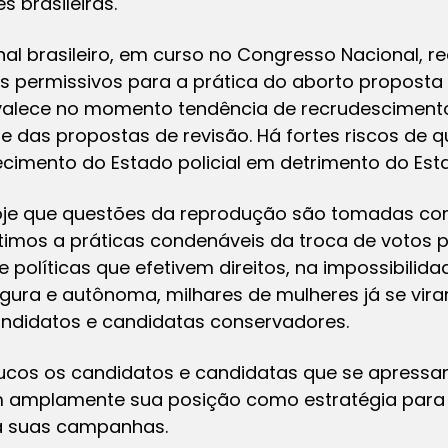
 brasileiras.
nal brasileiro, em curso no Congresso Nacional, 
os permissivos para a prática do aborto propost
revalece no momento tendência de recrudescimento
e das propostas de revisão. Há fortes riscos de
ecimento do Estado policial em detrimento do Es
oje que questões da reprodução são tomadas como
imos a práticas condenáveis da troca de votos p
 políticas que efetivem direitos, na impossibilida
egura e autônoma, milhares de mulheres já se vir
candidatos e candidatas conservadores.
oucos os candidatos e candidatas que se apress
am amplamente sua posição como estratégia para
 a suas campanhas.