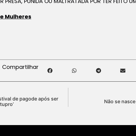
R PRESA, PUNIDA OU MALTRATADA POR TER FEITO U
de Mulheres
Compartilhar
stival de pagode após ser
Não se nasce
tupro’