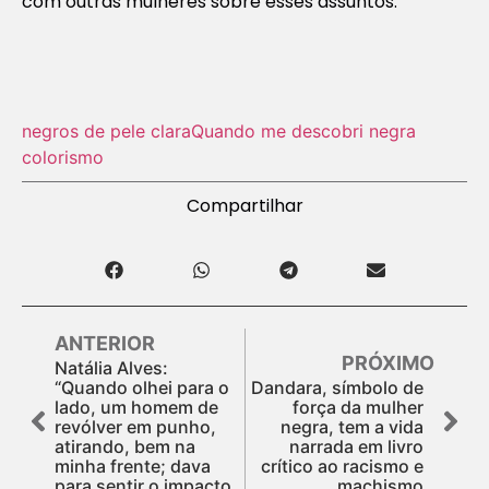
com outras mulheres sobre esses assuntos.
negros de pele clara
Quando me descobri negra
colorismo
Compartilhar
ANTERIOR
PRÓXIMO
Natália Alves:
“Quando olhei para o
Dandara, símbolo de
lado, um homem de
força da mulher
revólver em punho,
negra, tem a vida
atirando, bem na
narrada em livro
minha frente; dava
crítico ao racismo e
para sentir o impacto
machismo