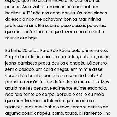
espaço que me discriminava e no qual éramos
poucas. As revistas femininas não nos acham
bonitas. A TV não nos acha bonita. Os menininhos
da escola não me achavam bonita. Mas minha
professora sim. Ela sabia o peso dessas palavras,
que me confortaram e que fazem eco na minha
mente até hoje.
Eu tinha 20 anos. Fui a São Paulo pela primeira vez.
Fui pra balada de casaco comprido, coturno, calça
jeans, camiseta preta, óculos e chapéu. Lá dentro,
sem o casaco, um cara chegou em mim e disse:
você é tão bonita, por que se esconde tanto? A
primeira reação foi me defender: é meu estilo. Mas
aquilo me fez pensar. Realmente eu me escondia.
Não falo tanto do corpo, porque o estilo eu meio
que mantive, mas adicionei algumas cores e
nuances, mas meu cabelo tava sempre dentro de
alguma coisa: chapéu, boina, touca, alisamento… no