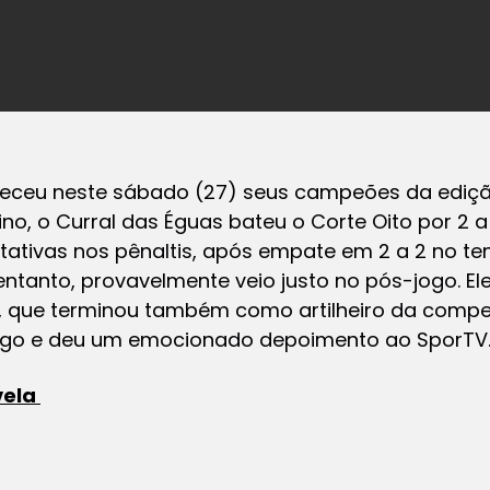
eceu neste sábado (27) seus campeões da edição
ino, o Curral das Éguas bateu o Corte Oito por 2 a
ativas nos pênaltis, após empate em 2 a 2 no t
tanto, provavelmente veio justo no pós-jogo. Elei
 que terminou também como artilheiro da compet
engo e deu um emocionado depoimento ao SporTV
vela