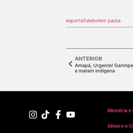
esporte
futebol
em pauta
ANTERIOR
Amapá, Urgente! Garimpei
e matam indígena
Memória e
Gênero e C