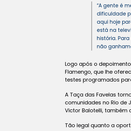
“A gente é m
dificuldade 
aqui hoje pa
está na telev
história. Pa
não ganhamos
Logo após o depoimento 
Flamengo, que lhe ofere
testes programados par
A Taça das Favelas torn
comunidades no Rio de Ja
Victor Balotelli, também 
Tão legal quanto a opor