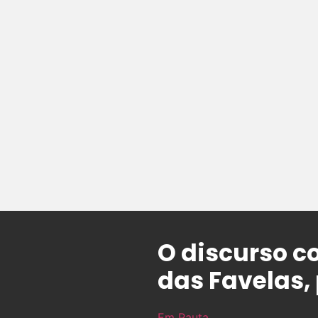
O discurso c
das Favelas,
Em Pauta