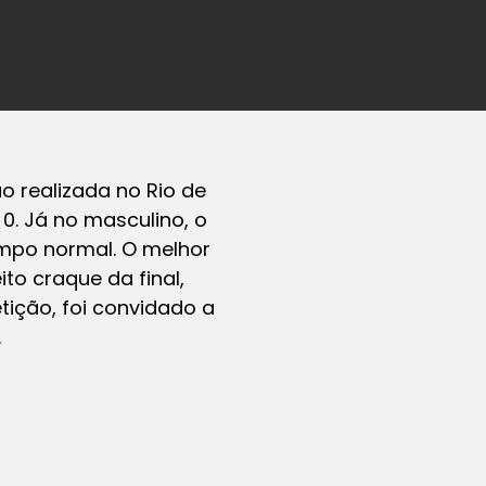
 realizada no Rio de
 0. Já no masculino, o
empo normal. O melhor
to craque da final,
ição, foi convidado a
.