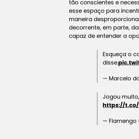
tão conscientes e necess
esse espaço para incent
maneira desproporciona
decorrente, em parte, da 
capaz de entender a opo
Esqueça o co
disse.
pic.tw
— Marcelo d
Jogou muito,
https://t.c
— Flamengo