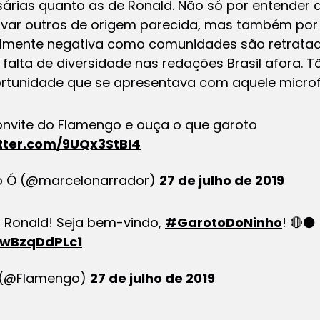
árias quanto as de Ronald. Não só por entender a
ivar outros de origem parecida, mas também por
lmente negativa como comunidades são retratada
falta de diversidade nas redações Brasil afora. T
rtunidade que se apresentava com aquele microf
nvite do Flamengo e ouça o que garoto
itter.com/9UQx3StBI4
o Ó (@marcelonarrador)
27 de julho de 2019
 Ronald! Seja bem-vindo,
#GarotoDoNinho
! 🔴⚫
o/wBzqDdPLc1
 (@Flamengo)
27 de julho de 2019