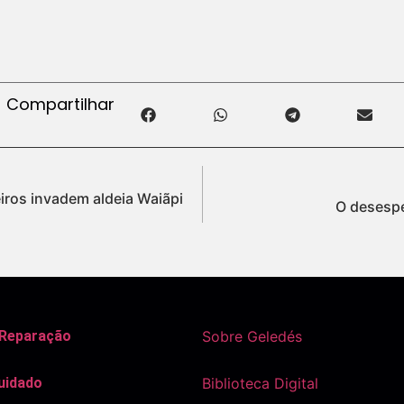
Compartilhar
ros invadem aldeia Waiãpi
O desespe
 Reparação
Sobre Geledés
uidado
Biblioteca Digital