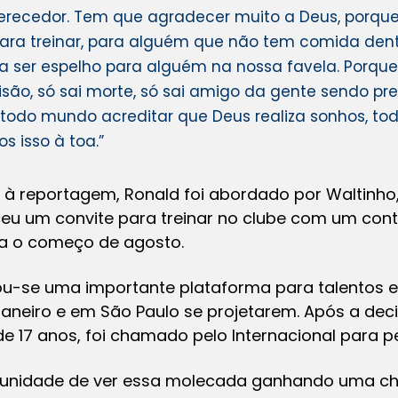
erecedor. Tem que agradecer muito a Deus, porque
para treinar, para alguém que não tem comida dent
ra ser espelho para alguém na nossa favela. Porqu
isão, só sai morte, só sai amigo da gente sendo pr
ra todo mundo acreditar que Deus realiza sonhos, t
 isso à toa.”
à reportagem, Ronald foi abordado por Waltinho
ceu um convite para treinar no clube com um co
a o começo de agosto.
ou-se uma importante plataforma para talentos 
neiro e em São Paulo se projetarem. Após a decis
de 17 anos, foi chamado pelo Internacional para p
tunidade de ver essa molecada ganhando uma cha