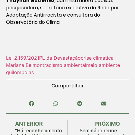
Thaynah Gutierrez
, administradora pública,
pesquisadora, secretária executiva da Rede por
Adaptação Antirracista e consultora do
Observatório do Clima.
Lei 2.159/2021
PL da Devastação
crise climática
Mariana Belmont
racismo ambiental
meio ambiente
quilombolas
Compartilhar
ANTERIOR
PRÓXIMO
“Há reconhecimento
Seminário reúne