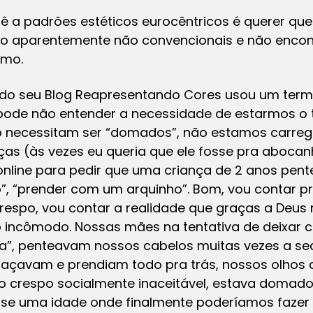
 a padrões estéticos eurocêntricos é querer que
ão aparentemente não convencionais e não encont
smo.
o seu Blog Reapresentando Cores usou um termo 
 pode não entender a necessidade de estarmos o
o necessitam ser “domados”, não estamos carre
as (às vezes eu queria que ele fosse pra aboc
online para pedir que uma criança de 2 anos pent
”, “prender com um arquinho”. Bom, vou contar p
espo, vou contar a realidade que graças a Deus 
o incômodo. Nossas mães na tentativa de deixar 
”, penteavam nossos cabelos muitas vezes a s
açavam e prendiam todo pra trás, nossos olhos 
o crespo socialmente inaceitável, estava domad
se uma idade onde finalmente poderíamos fazer