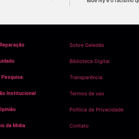
Blue Ivy e o racismo q
 Reparação
Sobre Geledés
uidado
Biblioteca Digital
 Pesquisa
Transparência
o Institucional
Termos de uso
Opinião
Política de Privacidade
io da Mídia
Contato