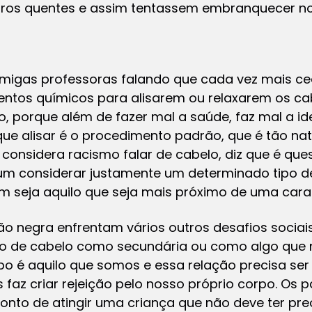
erros quentes e assim tentassem embranquecer no
igas professoras falando que cada vez mais c
os químicos para alisarem ou relaxarem os cab
, porque além de fazer mal a saúde, faz mal a id
ue alisar é o procedimento padrão, que é tão nat
 considera racismo falar de cabelo, diz que é que
um considerar justamente um determinado tipo d
m seja aquilo que seja mais próximo de uma cara
 negra enfrentam vários outros desafios sociais
o de cabelo como secundária ou como algo que
po é aquilo que somos e essa relação precisa ser
faz criar rejeição pelo nosso próprio corpo. Os 
ponto de atingir uma criança que não deve ter p