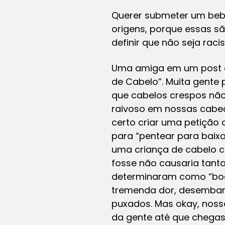
Querer submeter um bebê
origens, porque essas s
definir que não seja raci
Uma amiga em um post d
de Cabelo”. Muita gente
que cabelos crespos nã
raivoso em nossas cabeç
certo criar uma petição 
para “pentear para baixo
uma criança de cabelo cr
fosse não causaria tant
determinaram como “boa
tremenda dor, desembar
puxados. Mas okay, noss
da gente até que chegas