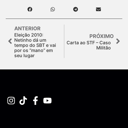
ANTERIOR
Eleição 2010:
PRÓXIMO
Netinho dá um
Carta ao STF – Caso
tempo do SBT e vai
Militão
por os “mano” em
seu lugar
Assine nossa Newsletter