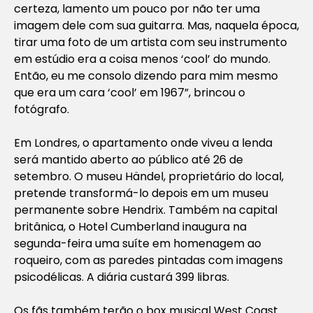
certeza, lamento um pouco por não ter uma
imagem dele com sua guitarra. Mas, naquela época,
tirar uma foto de um artista com seu instrumento
em estúdio era a coisa menos ‘cool’ do mundo.
Então, eu me consolo dizendo para mim mesmo
que era um cara ‘cool’ em 1967”, brincou o
fotógrafo.
Em Londres, o apartamento onde viveu a lenda
será mantido aberto ao público até 26 de
setembro. O museu Händel, proprietário do local,
pretende transformá-lo depois em um museu
permanente sobre Hendrix. Também na capital
britânica, o Hotel Cumberland inaugura na
segunda-feira uma suíte em homenagem ao
roqueiro, com as paredes pintadas com imagens
psicodélicas. A diária custará 399 libras.
Os fãs também terão o box musical
West Coast