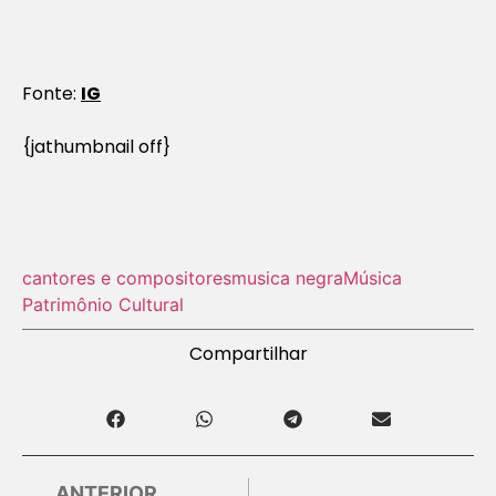
Fonte:
IG
{jathumbnail off}
cantores e compositores
musica negra
Música
Patrimônio Cultural
Compartilhar
ANTERIOR