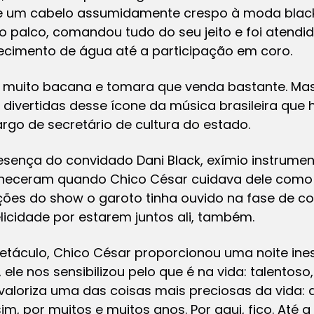
o e um cabelo assumidamente crespo à moda blac
 palco, comandou tudo do seu jeito e foi atendi
necimento de água até a participação em coro.
 muito bacana e tomara que venda bastante. Mas
s divertidas desse ícone da música brasileira que
rgo de secretário de cultura do estado.
esença do convidado Dani Black, exímio instrume
eceram quando Chico César cuidava dele como ba
ões do show o garoto tinha ouvido na fase de c
felicidade por estarem juntos ali, também.
etáculo, Chico César proporcionou uma noite ines
ele nos sensibilizou pelo que é na vida: talentos
aloriza uma das coisas mais preciosas da vida: a
sim, por muitos e muitos anos. Por aqui, fico. Até a