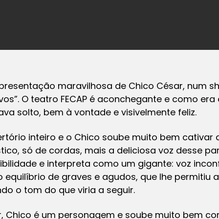
presentação maravilhosa de Chico César, num sh
vos”. O teatro FECAP é aconchegante e como era o
va solto, bem à vontade e visivelmente feliz.
ertório inteiro e o Chico soube muito bem cativa
stico, só de cordas, mais a deliciosa voz desse p
ilidade e interpreta como um gigante: voz incon
 equilíbrio de graves e agudos, que lhe permitiu 
do o tom do que viria a seguir.
r, Chico é um personagem e soube muito bem com