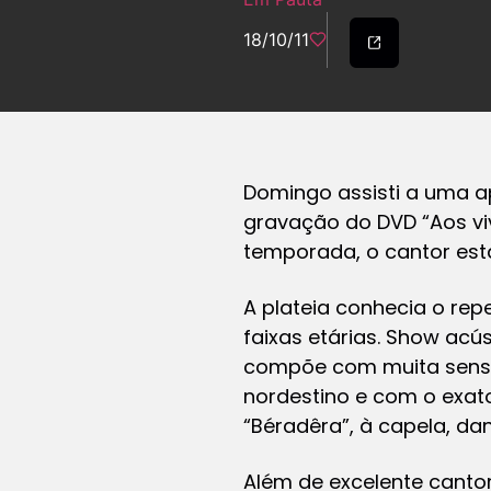
18/10/11
Domingo assisti a uma a
gravação do DVD “Aos vi
temporada, o cantor esta
A plateia conhecia o rep
faixas etárias. Show acú
compõe com muita sensib
nordestino e com o exato
“Béradêra”, à capela, dan
Além de excelente canto