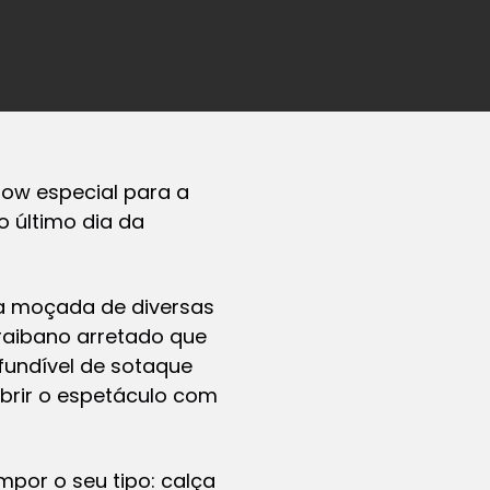
ow especial para a
 último dia da
r a moçada de diversas
araibano arretado que
fundível de sotaque
abrir o espetáculo com
por o seu tipo: calça