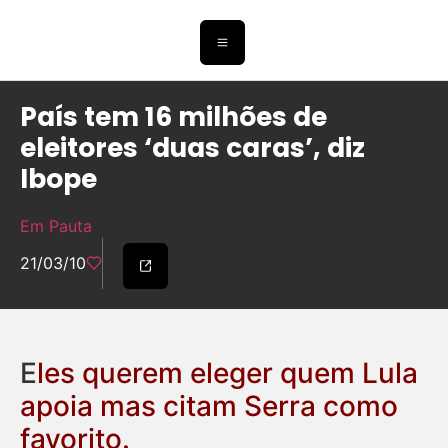
País tem 16 milhões de
eleitores ‘duas caras’, diz
Ibope
Em Pauta
21/03/10
E
les querem eleger quem Lula
apoia mas citam Serra como
favorito.