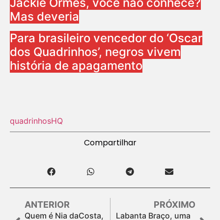
Jackie Ormes, você não conhece?
Mas deveria
Para brasileiro vencedor do ‘Oscar
dos Quadrinhos’, negros vivem
história de apagamento
quadrinhos
HQ
Compartilhar
ANTERIOR
PRÓXIMO
Quem é Nia daCosta,
Labanta Braço, uma