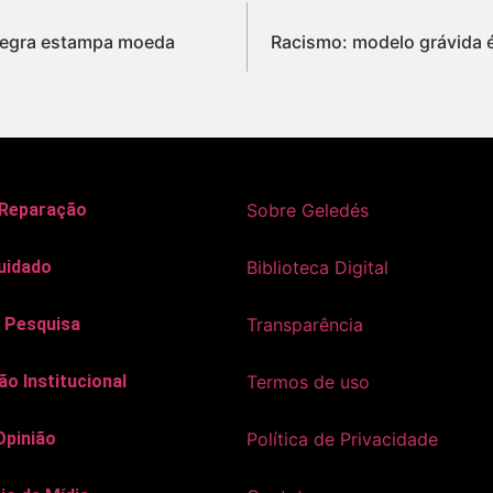
 negra estampa moeda
Racismo: modelo grávida é 
 Reparação
Sobre Geledés
uidado
Biblioteca Digital
 Pesquisa
Transparência
o Institucional
Termos de uso
Opinião
Política de Privacidade