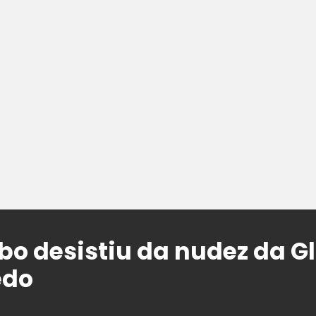
obo desistiu da nudez da G
edo