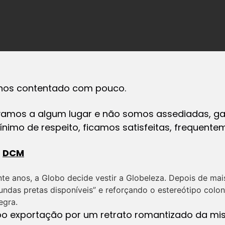
nos contentado com pouco.
 vamos a algum lugar e não somos assediadas, g
nimo de respeito, ficamos satisfeitas, frequente
a
DCM
inte anos, a Globo decide vestir a Globeleza. Depois de m
undas pretas disponíveis” e reforçando o estereótipo coloni
egra.
po exportação por um retrato romantizado da mis