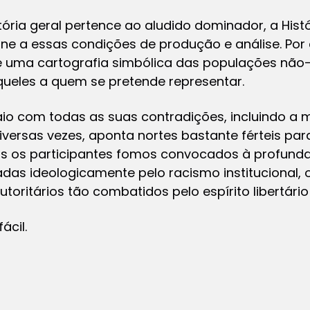
stória geral pertence ao aludido dominador, a Hist
une a essas condições de produção e análise. Po
de uma cartografia simbólica das populações não
daqueles a quem se pretende representar.
aio com todas as suas contradições, incluindo a
iversas vezes, aponta nortes bastante férteis pa
dos os participantes fomos convocados à profunda
das ideologicamente pelo racismo institucional,
utoritários tão combatidos pelo espírito libertário 
ácil.