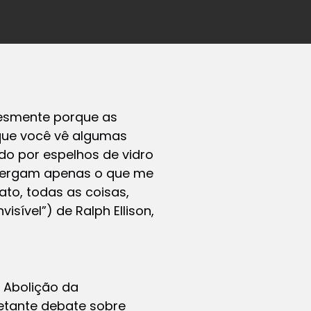
plesmente porque as
que você vê algumas
do por espelhos de vidro
nxergam apenas o que me
to, todas as coisas,
isível”) de Ralph Ellison,
a Abolição da
uietante debate sobre