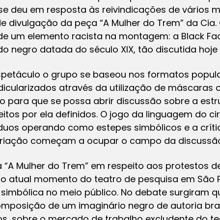
 se deu em resposta às reivindicações de vários
 divulgação da peça “A Mulher do Trem” da Cia.
de um elemento racista na montagem: a Black F
o negro datada do século XIX, tão discutida hoje 
spetáculo o grupo se baseou nos formatos popula
idicularizados através da utilização de máscaras c
para que se possa abrir discussão sobre a estru
itos por ela definidos. O jogo da linguagem do ci
duos operando como estepes simbólicos e a crític
criação começam a ocupar o campo da discussão 
“A Mulher do Trem” em respeito aos protestos d
e o atual momento do teatro de pesquisa em São P
o simbólica no meio público. No debate surgiram 
mposição de um imaginário negro de autoria br
os, sobre o mercado de trabalho excludente do tea