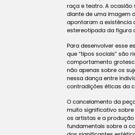
raça e teatro. A ocasião
diante de uma imagem de
apontaram a existência 
estereotipada da figura d
Para desenvolver esse e
que “tipos sociais” são r
comportamento grotesco 
não apenas sobre os suje
nessa dança entre indiví
contradições éticas da 
O cancelamento da peça 
muito significativo sobr
os artistas e a produçã
fundamentais sobre a co
dos significantes estétic