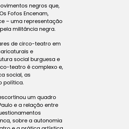
 movimentos negros que,
 Os Fofos Encenam,
ace – uma representação
pela militância negra.
res de circo-teatro em
aricaturais e
tura social burguesa e
rco-teatro é complexo e,
a social, as
política.
escortinou um quadro
aulo e a relação entre
questionamentos
anca, sobre a autonomia
tro e a prática artística