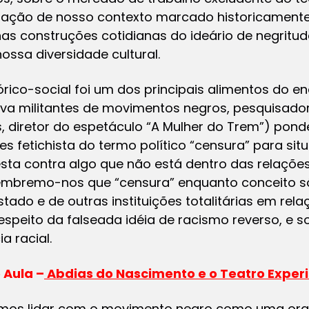
ação de nosso contexto marcado historicamente
as construções cotidianas do ideário de negritud
sa diversidade cultural.
ico-social foi um dos principais alimentos do e
a militantes de movimentos negros, pesquisadore
, diretor do espetáculo “A Mulher do Trem”) ponde
s fetichista do termo político “censura” para si
esta contra algo que não está dentro das relaçõe
(lembremo-nos que “censura” enquanto conceito s
stado e de outras instituições totalitárias em rel
espeito da falseada idéia de racismo reverso, e 
 racial.
 Aula –
Abdias do Nascimento e o Teatro Exper
emos lidar com o movimento negro como uma or