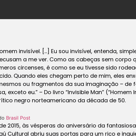
omem invisível. […] Eu sou invisível, entenda, sim
recusam a me ver. Como as cabeças sem corpo 
eros circenses, é como se eu tivesse sido rodea
rcido. Quando eles chegam perto de mim, eles e
 mesmos ou fragmentos da sua imaginação – de fa
a, exceto eu.” – Do livro “Invisible Man” (“Homem Inv
crítico negro norteamericano da década de 50.
 do
Brasil Post
 de 2015, às vésperas do aniversário da fantasios
Itaú Cultural abriu suas portas para um rico e inq