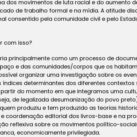
 dos movimentos de luta racial e do aumento de
do de trabalho formal e na mídia. A atitude disc
l consentido pela comunidade civil e pelo Esta
er com isso?
stória principalmente como um processo de docu
spaço e das comunidades/corpos que os habitam.
possível organizar uma investigação sobre os eve
 índices determinantes dos diferentes contextos s
a partir do momento em que integramos uma cultu
eja, de legalizada desumanização do povo preto),
e quem produziu e tem produzido as teorias histori
a e coordenação editorial dos livros-base e na p
ção reflexiva sobre os movimentos político-socia
ranca, economicamente privilegiada.