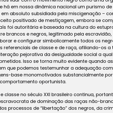
e há em nossa dinâmica nacional um purismo de
foi em absoluto subsidiada pela miscigenação – 
nceito positivado de mestiçagem, embora se com
aís foi autoritária e baseada na cultura do estupr
re brancos e negros, legitimado pela escravidão
aborar e configurar simbolicamente todos os negr
 referenciais de classe e de raça, afiliando-os a 
eiteração pejorativa da desigualdade social a qu
metidos. Isso se torna muito evidente quando as
 em que podemos testemunhar a adequação comp
agens-base monomotivados substancialmente por 
 comportamento oportunista.
e classe no século XXI brasileiro continua, portan
 escravocrata de dominação das raças não-branc
os processos de “libertação” dos negros, da cri