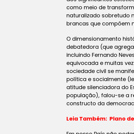
como meio de transform
naturalizado sobretudo n
brancas que compõem nos
O dimensionamento histór
debatedora (que agregav
incluindo Fernando Neves
equivocada e muitas veze
sociedade civil se manif
política e socialmente 
atitude silenciadora do E
população), falou-se a r
constructo da democracia
Leia Também: Plano de
Em nosso País não pod