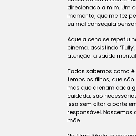
direcionado a mim. Um o
momento, que me fez per
eu mal conseguia pensar
Aquela cena se repetiu n
cinema, assistindo ‘Tull
atenção: a saúde mental
Todos sabemos como é ex
temos os filhos, que sã
mas que drenam cada go
cuidada, são necessários
Isso sem citar a parte 
responsável. Nascemos co
mãe.
No filme, Marlo, a perso