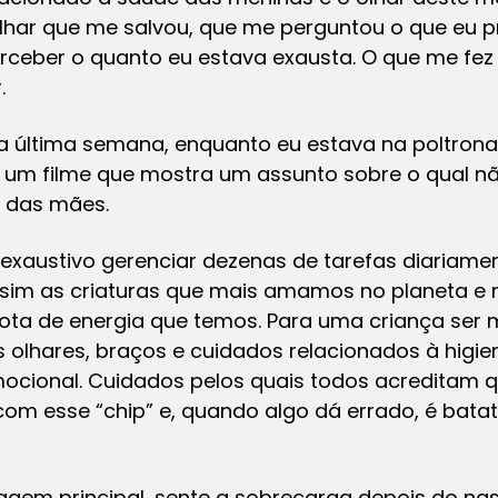
lhar que me salvou, que me perguntou o que eu p
ceber o quanto eu estava exausta. O que me fez 
.
a última semana, enquanto eu estava na poltrona 
y’, um filme que mostra um assunto sobre o qual
 das mães.
austivo gerenciar dezenas de tarefas diariamen
o sim as criaturas que mais amamos no planeta 
ta de energia que temos. Para uma criança se
 olhares, braços e cuidados relacionados à higie
emocional. Cuidados pelos quais todos acreditam 
m esse “chip” e, quando algo dá errado, é batata
nagem principal, sente a sobrecarga depois do nasc