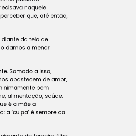
recisava naquele
perceber que, até então,
diante da tela de
 não damos a menor
te. Somado a isso,
e nos abastecem de amor,
r minimamente bem
ne, alimentação, saúde.
que é a mãe a
: a ‘culpa’ é sempre da
imento do terceiro filho.