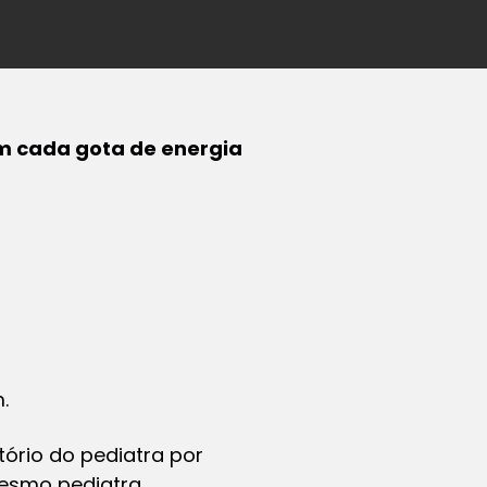
m cada gota de energia
.
ório do pediatra por
mesmo pediatra