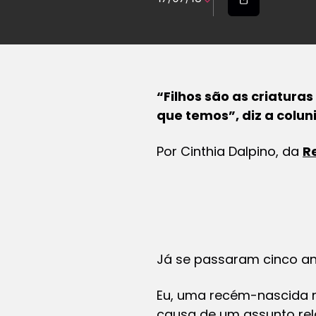
“Filhos são as criatur
que temos”, diz a colun
Por Cinthia Dalpino, da
R
Já se passaram cinco a
Eu, uma recém-nascida no
causa de um assunto rel