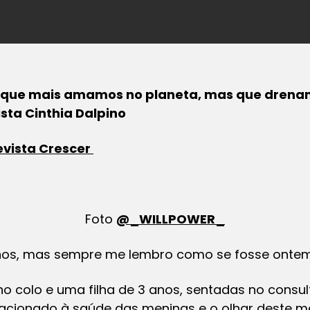
as que mais amamos no planeta, mas que drena
ista Cinthia Dalpino
evista Crescer
Foto
@_WILLPOWER_
nos, mas sempre me lembro como se fosse ontem
 colo e uma filha de 3 anos, sentadas no consult
acionado à saúde das meninas e o olhar deste 