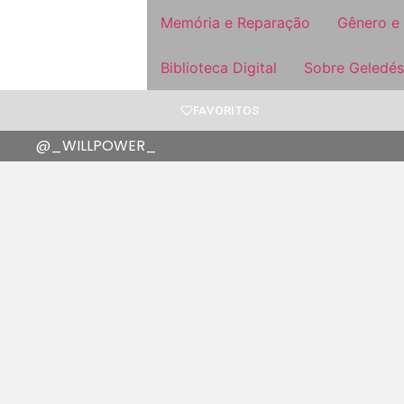
Memória e Reparação
Gênero e
Biblioteca Digital
Sobre Geledés
FAVORITOS
@_WILLPOWER_