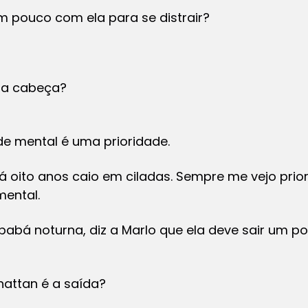
m pouco com ela para se distrair?
nta cabeça?
de mental é uma prioridade.
 oito anos caio em ciladas. Sempre me vejo prior
ental.
 babá noturna, diz a Marlo que ela deve sair um p
hattan é a saída?