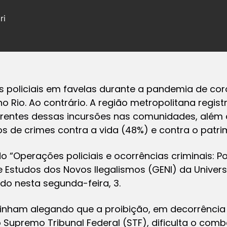
ri
s policiais em favelas durante a pandemia de c
no Rio. Ao contrário. A região metropolitana regi
rentes dessas incursões nas comunidades, além
ros de crimes contra a vida (48%) e contra o patr
 “Operações policiais e ocorrências criminais: P
e Estudos dos Novos Ilegalismos (GENI) da Univer
ado nesta segunda-feira, 3.
 vinham alegando que a proibição, em decorrênci
o Supremo Tribunal Federal (STF), dificulta o com