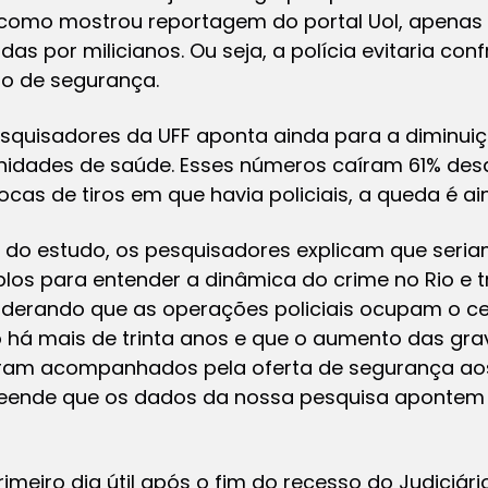
, como mostrou reportagem do portal Uol, apenas 3
s por milicianos. Ou seja, a polícia evitaria conf
o de segurança.
squisadores da UFF aponta ainda para a diminuiç
unidades de saúde. Esses números caíram 61% desd
ocas de tiros em que havia policiais, a queda é ai
s do estudo, os pesquisadores explicam que seria
os para entender a dinâmica do crime no Rio e t
iderando que as operações policiais ocupam o ce
o há mais de trinta anos e que o aumento das gra
oram acompanhados pela oferta de segurança aos
reende que os dados da nossa pesquisa apontem p
imeiro dia útil após o fim do recesso do Judiciári