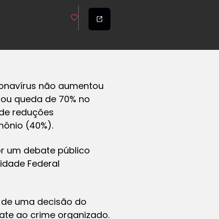
oronavírus não aumentou
strou queda de 70% no
 de reduções
imônio (40%).
or um debate público
sidade Federal
a de uma decisão do
bate ao crime organizado.