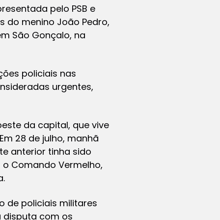
presentada pelo PSB e
is do menino João Pedro,
 em São Gonçalo, na
ões policiais nas
consideradas urgentes,
ste da capital, que vive
 Em 28 de julho, manhã
e anterior tinha sido
io, o Comando Vermelho,
a.
de policiais militares
a disputa com os