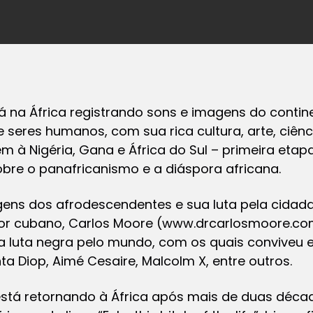
tá na África registrando sons e imagens do conti
seres humanos, com sua rica cultura, arte, ciênc
m à Nigéria, Gana e África do Sul – primeira etap
obre o panafricanismo e a diáspora africana.
gens dos afrodescendentes e sua luta pela cidad
dor cubano, Carlos Moore (www.drcarlosmoore.c
da luta negra pelo mundo, com os quais conviveu 
ta Diop, Aimé Cesaire, Malcolm X, entre outros.
está retornando à África após mais de duas décad