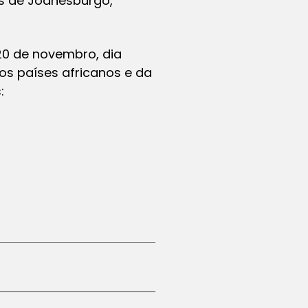
es de Joanesburgo,
20 de novembro, dia
os países africanos e da
: