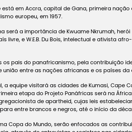
está em Accra, capital de Gana, primeira nação a
lismo europeu, em 1957.
na será a importância de Kwuame Nkrumah, herói
s livre, e W.E.B. Du Bois, intelectual e ativista af
s pais do panafricanismo, pela contribuição ideo
e união entre as nações africanas e os países da 
, a equipe visitará as cidades de Kumasi, Cape Coa
imeira etapa do Projeto Panáfricas será na África 
egacionista de apartheid, cujas leis estabelecia
 para entre brancos e negros, até o início da déca
tima Copa do Mundo, serão enfocados as contribu