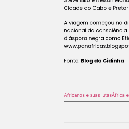
Steve Biko e Nelson Mand
Cidade do Cabo e Pretori
A viagem começou no dia 
nacional da consciência
diáspora negra como Etió
www.panafricas.blogspo
Fonte:
Blog da Cidinha
Africanos e suas lutas
África 