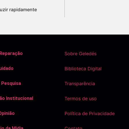
uzir rapidamente
 Reparação
Sobre Geledés
uidado
Biblioteca Digital
 Pesquisa
Transparência
o Institucional
Termos de uso
Opinião
Política de Privacidade
io da Mídia
Contato