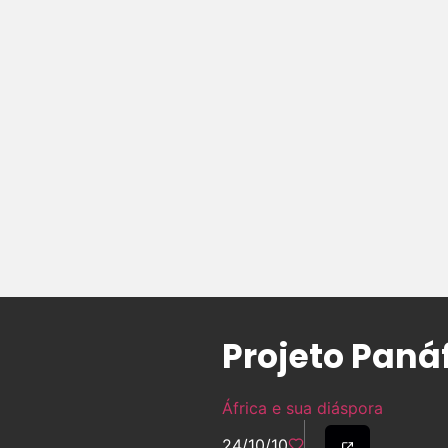
Projeto Paná
África e sua diáspora
24/10/10