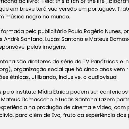
ana do livro: “Fela: this bitch of the life”, biograf
 que em breve terá sua versão em português. Trat
 um músico negro no mundo.
 formada pelo publicitário Paulo Rogério Nunes, p
istas André Santana, Lucas Santana e Mateus Dam
esponsável pelas imagens.
ntana são diretores da série de TV Panáfricas e in
org), organização social que há cinco anos vem r
es étnicas, utilizando, inclusive, o audiovisual.
pelo Instituto Mídia Étnica podem ser conferidos 
 Mateus Damasceno e Lucas Santana fazem parte
experiência na produção de cinema e vídeo, com
ívia, para além de Evo, fruto da experiência dos 