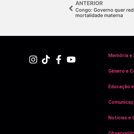
ANTERIOR
Congo: Governo quer red
mortalidade materna
Memória e
Gênero e C
Educação e
Comunicaçã
Notícias e 
Observatór