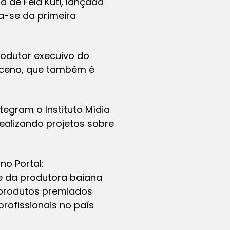
ia de Fela Kuti, lançada
a-se da primeira
rodutor execuivo do
asceno, que também é
tegram o Instituto Mídia
ealizando projetos sobre
no Portal:
 da produtora baiana
 produtos premiados
profissionais no país