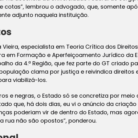
e cotas”, lembrou o advogado, que, somente após
nte adjunto naquela instituição.
tos
 Vieira, especialista em Teoria Crítica dos Direitos
 em Formação e Aperfeiçoamento Jurídico da Es
balho da 4.ª Região, que fez parte do GT criado p
população clama por justiça e reivindica direitos 
ara viabilizá-los.
ros e negras, o Estado só se concretiza por meio d
do que, há dois dias, eu vi o anúncio da criação
ças poderiam vir de dentro do Estado, mas agora
 a rua não são opostos”, ponderou.
onal