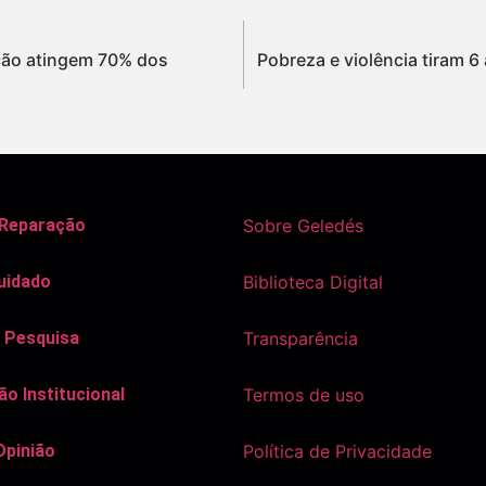
ção atingem 70% dos
Pobreza e violência tiram 6
 Reparação
Sobre Geledés
uidado
Biblioteca Digital
 Pesquisa
Transparência
o Institucional
Termos de uso
Opinião
Política de Privacidade