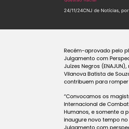
24/11/24
CNJ de Notícias, por
Recém-aprovado pelo ple
Julgamento com Perspecti
Juízes Negros (ENAJUN), n
Vilanova Batista de Sou
contribuem para romper a
“Convocamos os magistr
Internacional de Combat
Humanos, e somente a par
inaugure novo tempo no J
Julgamento com perspecti