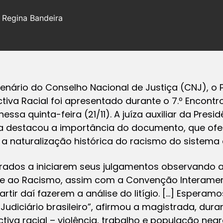
 Regina Bandeira
nário do Conselho Nacional de Justiça (CNJ), o 
va Racial foi apresentado durante o 7.º Encontro
essa quinta-feira (21/11). A juíza auxiliar da Presi
za destacou a importância do documento, que of
 naturalização histórica do racismo do sistema 
ados a iniciarem seus julgamentos observando
e ao Racismo, assim com a Convenção Interameri
tir daí fazerem a análise do litígio. […] Esperam
udiciário brasileiro”, afirmou a magistrada, duran
va racial – violência, trabalho e população negr