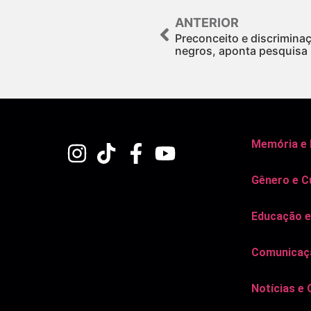
ANTERIOR
Preconceito e discrimina
negros, aponta pesquisa
Memória e
Gênero e C
Educação e
Comunicaçã
Notícias e 