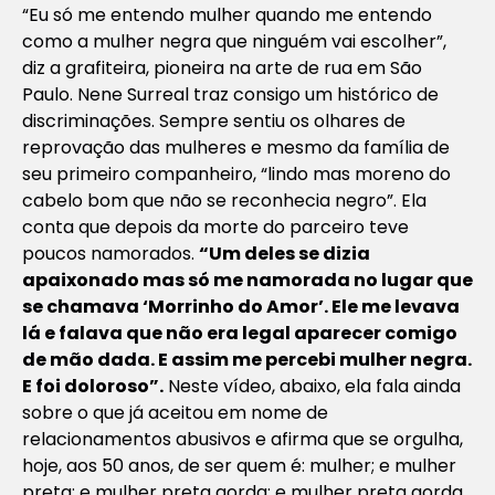
“Eu só me entendo mulher quando me entendo
como a mulher negra que ninguém vai escolher”,
diz a grafiteira, pioneira na arte de rua em São
Paulo. Nene Surreal traz consigo um histórico de
discriminações. Sempre sentiu os olhares de
reprovação das mulheres e mesmo da família de
seu primeiro companheiro, “lindo mas moreno do
cabelo bom que não se reconhecia negro”. Ela
conta que depois da morte do parceiro teve
poucos namorados.
“Um deles se dizia
apaixonado mas só me namorada no lugar que
se chamava ‘Morrinho do Amor’. Ele me levava
lá e falava que não era legal aparecer comigo
de mão dada. E assim me percebi mulher negra.
E foi doloroso”.
Neste vídeo, abaixo, ela fala ainda
sobre o que já aceitou em nome de
relacionamentos abusivos e afirma que se orgulha,
hoje, aos 50 anos, de ser quem é: mulher; e mulher
preta: e mulher preta gorda: e mulher preta gorda