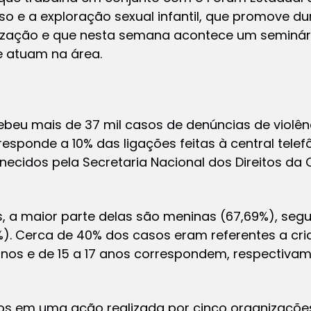
o e a exploração sexual infantil, que promove d
tização e que nesta semana acontece um seminár
ue atuam na área.
cebeu mais de 37 mil casos de denúncias de violênc
responde a 10% das ligações feitas à central tele
necidos pela Secretaria Nacional dos Direitos da 
as, a maior parte delas são meninas (67,69%), seg
). Cerca de 40% dos casos eram referentes a cria
4 anos e de 15 a 17 anos correspondem, respectiva
 em uma ação realizada por cinco organizações