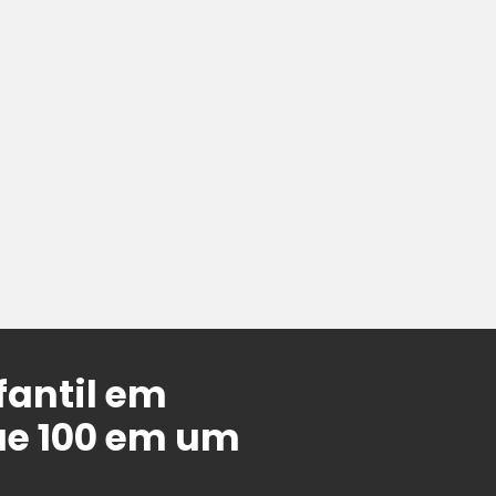
fantil em
ue 100 em um