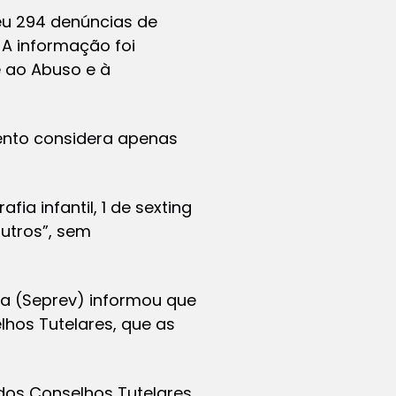
beu 294 denúncias de
 A informação foi
e ao Abuso e à
ento considera apenas
ia infantil, 1 de sexting
outros”, sem
ia (Seprev) informou que
hos Tutelares, que as
dos Conselhos Tutelares